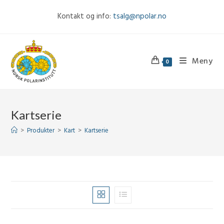
Skip
Kontakt og info:
tsalg@npolar.no
to
content
Meny
0
Kartserie
>
Produkter
>
Kart
>
Kartserie