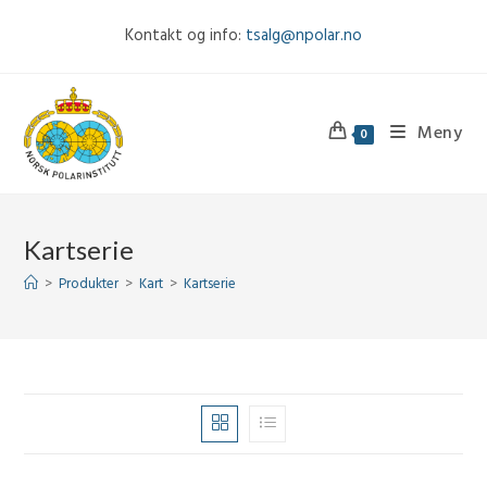
Skip
Kontakt og info:
tsalg@npolar.no
to
content
Meny
0
Kartserie
>
Produkter
>
Kart
>
Kartserie