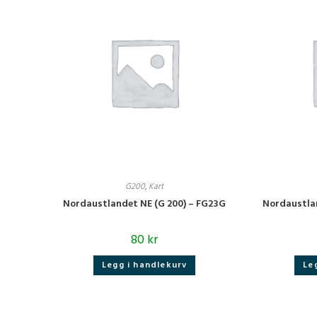
G200
,
Kart
Nordaustlandet NE (G 200) – FG23G
Nordaustla
80
kr
Legg i handlekurv
Le