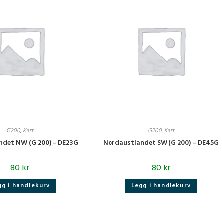
G200
,
Kart
G200
,
Kart
ndet NW (G 200) – DE23G
Nordaustlandet SW (G 200) – DE45G
80
kr
80
kr
gg i handlekurv
Legg i handlekurv