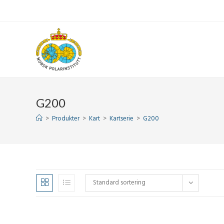
Skip
to
content
G200
>
Produkter
>
Kart
>
Kartserie
>
G200
Standard sortering