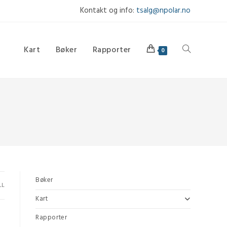
Kontakt og info:
tsalg@npolar.no
Kart
Bøker
Rapporter
Toggle
0
website
search
Bøker
LL
Kart
Rapporter