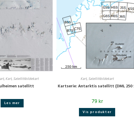
art
,
Kart
,
Satellittbildekart
Kart
,
Satellittbildekart
ulheimen satellitt
Kartserie: Antarktis satellitt (DML 250 
79
kr
Les mer
Vis produkter