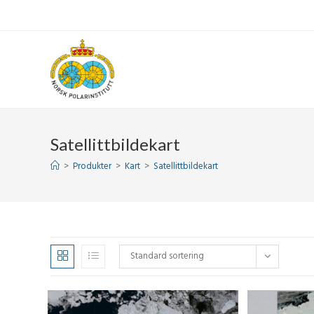
Skip
to
content
Satellittbildekart
>
Produkter
>
Kart
>
Satellittbildekart
Standard sortering