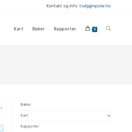
Kontakt og info:
tsalg@npolar.no
Kart
Bøker
Rapporter
Toggle
0
website
search
Bøker
LL
Kart
Rapporter