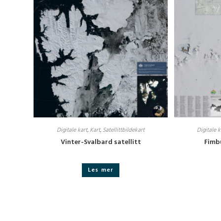
Digitale kart
,
Kart
,
Satellittbildekart
Digitale k
Vinter-Svalbard satellitt
Fimb
Les mer