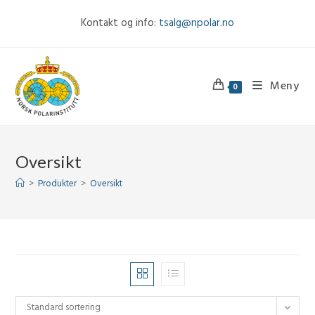
Skip
Kontakt og info:
tsalg@npolar.no
to
content
Meny
0
Oversikt
>
Produkter
>
Oversikt
Standard sortering