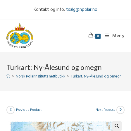
Skip
Kontakt og info:
tsalg@npolar.no
to
content
Meny
0
Turkart: Ny-Ålesund og omegn
>
Norsk Polarinstitutts nettbutikk
>
Turkart: Ny-Ålesund og omegn
Previous Product
Next Product