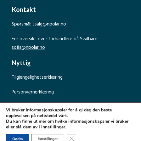
Kontakt
Spørsmål:
tsalg@npolar.no
For oversikt over forhandlere på Svalbard:
sofia@npolar.no
Nyttig
Tilgjengelighetserklæring
Personvernerklæring
Vi bruker informasjonskapsler for å gi deg den beste
opplevelsen på nettstedet vårt.
Du kan finne ut mer om hvilke informasjonskapsler vi bruker
eller slå dem av i innstillinger.
Norsk Polarinstitutt
Lukk GDPR Infokapsel-banner
Godta
Innstillinger