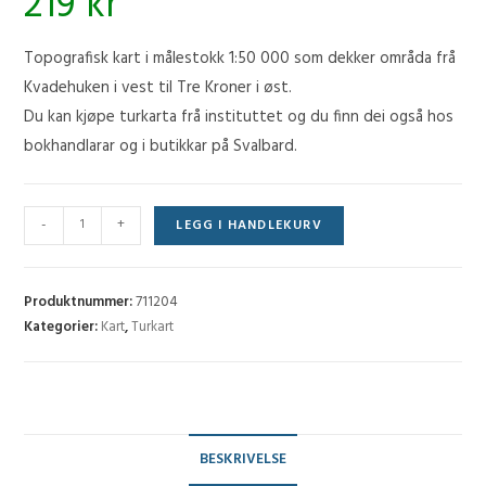
219
kr
Topografisk kart i målestokk 1:50 000 som dekker områda frå
Kvadehuken i vest til Tre Kroner i øst.
Du kan kjøpe turkarta frå instituttet og du finn dei også hos
bokhandlarar og i butikkar på Svalbard.
Turkart:
-
+
LEGG I HANDLEKURV
Ny-
Ålesund
og
Produktnummer:
711204
omegn
Kategorier:
Kart
,
Turkart
antall
BESKRIVELSE