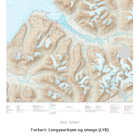
Kart
,
Turkart
Turkart: Longyearbyen og omegn (LYB)