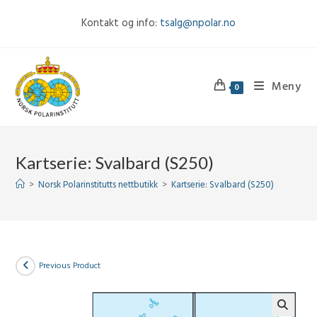
Skip
Kontakt og info:
tsalg@npolar.no
to
content
Meny
0
Kartserie: Svalbard (S250)
>
Norsk Polarinstitutts nettbutikk
>
Kartserie: Svalbard (S250)
Previous Product