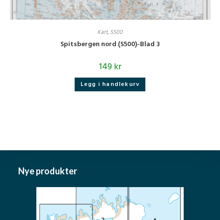
Kart
,
S500
Spitsbergen nord (S500)-Blad 3
149
kr
Legg i handlekurv
Nye produkter