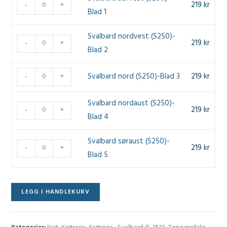
Svalbard
219
kr
-
+
Blad 1
sørvest
(S250)-
Svalbard nordvest (S250)-
Blad
Svalbard
219
kr
-
+
Blad 2
1
nordvest
antall
(S250)-
Svalbard
Svalbard nord (S250)-Blad 3
219
kr
-
+
Blad
nord
2
(S250)-
Svalbard nordaust (S250)-
antall
Svalbard
219
kr
-
+
Blad
Blad 4
nordaust
3
(S250)-
antall
Svalbard søraust (S250)-
Blad
Svalbard
219
kr
-
+
Blad 5
4
søraust
antall
(S250)-
Blad
LEGG I HANDLEKURV
5
antall