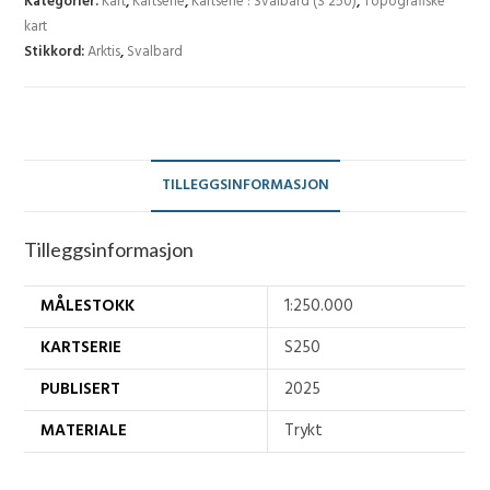
Kategorier:
Kart
,
Kartserie
,
Kartserie : Svalbard (S 250)
,
Topografiske
kart
Stikkord:
Arktis
,
Svalbard
TILLEGGSINFORMASJON
Tilleggsinformasjon
MÅLESTOKK
1:250.000
KARTSERIE
S250
PUBLISERT
2025
MATERIALE
Trykt