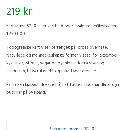
219
kr
Kartserien S250 viser kartblad over Svalbard i målestokken
1:250 000.
Topografiske kart viser terrenget på jordas overflate.
Naturlege og menneskeskapte former visast, for eksempel
kystlinjer, isbrear, vegar og bygningar. Karta viser og
stadnamn, UTM rutenett og ulike typar grenser.
Karta kan kjøpast direkte frå instituttet, i bokhandlarar og i
butikkar på Svalbard.
Svalbard sørvest (S250)-