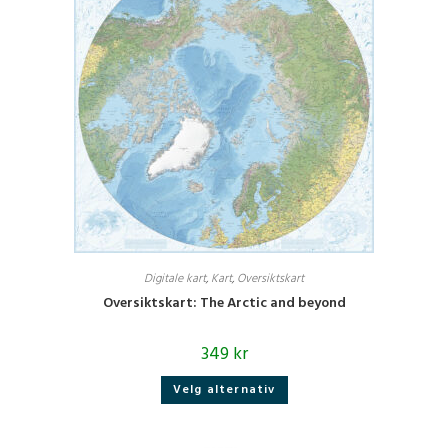
Digitale kart
,
Kart
,
Oversiktskart
Oversiktskart: The Arctic and beyond
349
kr
Dette
Velg alternativ
produktet
har
flere
varianter.