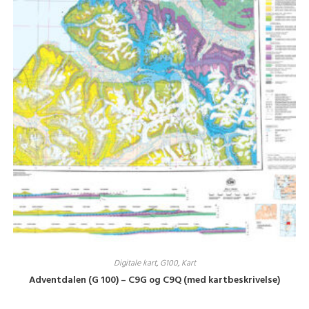
Digitale kart
,
G100
,
Kart
Adventdalen (G 100) – C9G og C9Q (med kartbeskrivelse)