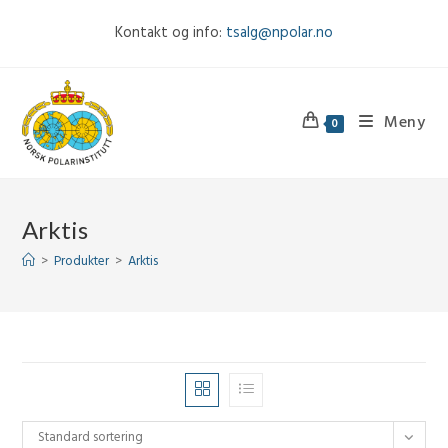
Skip
Kontakt og info:
tsalg@npolar.no
to
content
Meny
0
Arktis
>
Produkter
>
Arktis
Standard sortering