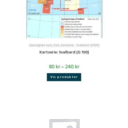
Geologiske kart
,
Kart
,
Kartserie : Svalbard (G100)
Kartserie: Svalbard (G 100)
80
kr
–
240
kr
Vis produkter