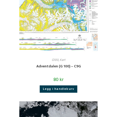
G100
,
Kart
Adventdalen (G 100) – C9G
80
kr
Legg i handlekurv