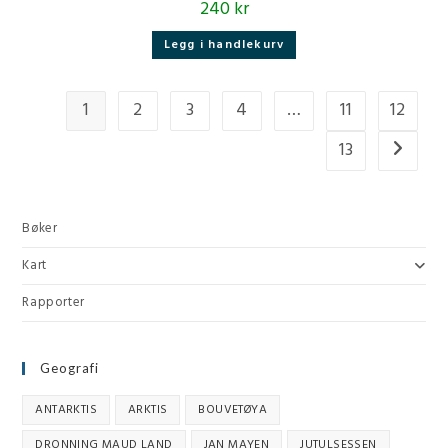
240
kr
Legg i handlekurv
1
2
3
4
…
11
12
13
Bøker
Kart
Rapporter
Geografi
ANTARKTIS
ARKTIS
BOUVETØYA
DRONNING MAUD LAND
JAN MAYEN
JUTULSESSEN