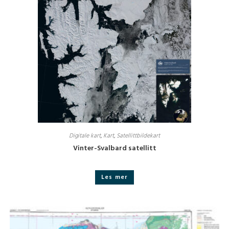
Digitale kart
,
Kart
,
Satellittbildekart
Vinter-Svalbard satellitt
Les mer