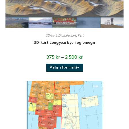
3D-kart
,
Digitale kart
,
Kart
3D-kart Longyearbyen og omegn
375
kr
–
2 500
kr
Dette
Velg alternativ
produktet
har
flere
varianter.
Alternativene
kan
velges
på
produktsiden