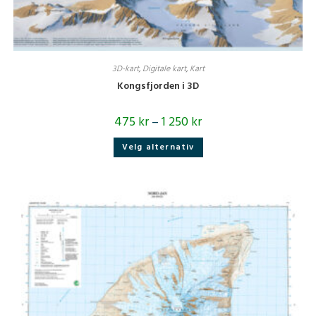
3D-kart
,
Digitale kart
,
Kart
Kongsfjorden i 3D
475
kr
–
1 250
kr
Dette
Velg alternativ
produktet
har
flere
varianter.
Alternativene
kan
velges
på
produktsiden