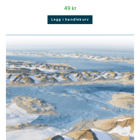
49
kr
Legg i handlekurv