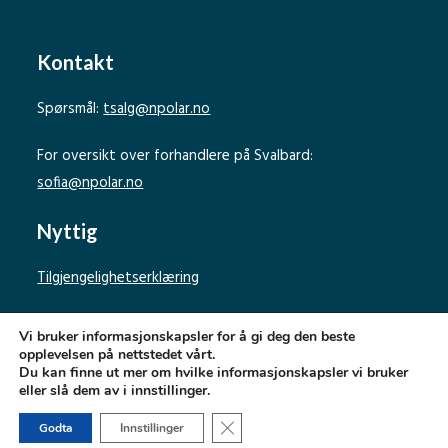
Kontakt
Spørsmål:
tsalg@npolar.no
For oversikt over forhandlere på Svalbard:
sofia@npolar.no
Nyttig
Tilgjengelighetserklæring
Personvernerklæring
Vi bruker informasjonskapsler for å gi deg den beste
opplevelsen på nettstedet vårt.
Du kan finne ut mer om hvilke informasjonskapsler vi bruker
eller slå dem av i innstillinger.
Lukk GDPR Infokapsel-banner
Godta
Innstillinger
Norsk Polarinstitutt