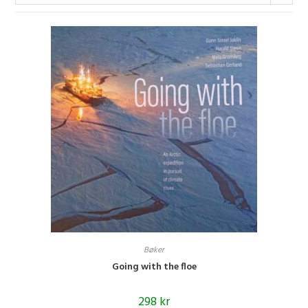
Bøker
Going with the floe
298
kr