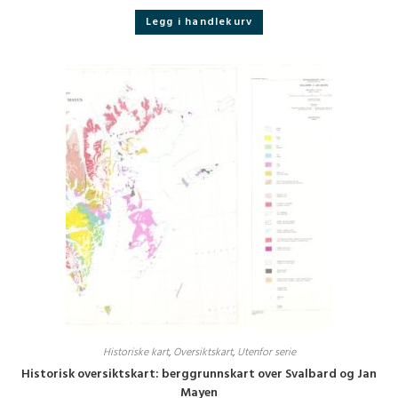
Legg i handlekurv
Historiske kart
,
Oversiktskart
,
Utenfor serie
Historisk oversiktskart: berggrunnskart over Svalbard og Jan
Mayen