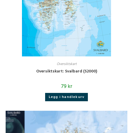
Oversiktskart
Oversiktskart: Svalbard (S2000)
79
kr
Legg i handlekurv