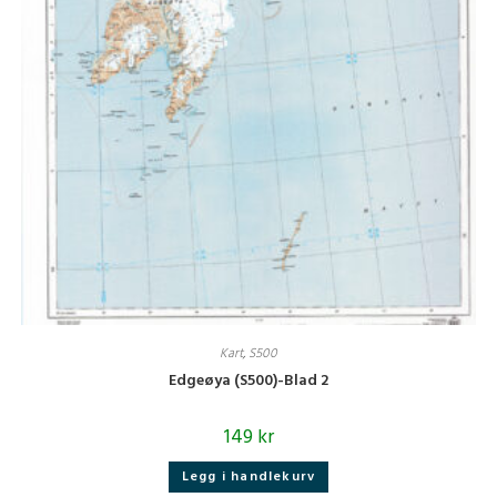
Kart
,
S500
Edgeøya (S500)-Blad 2
149
kr
Legg i handlekurv