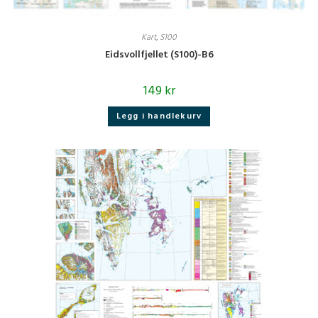
Kart
,
S100
Eidsvollfjellet (S100)-B6
149
kr
Legg i handlekurv