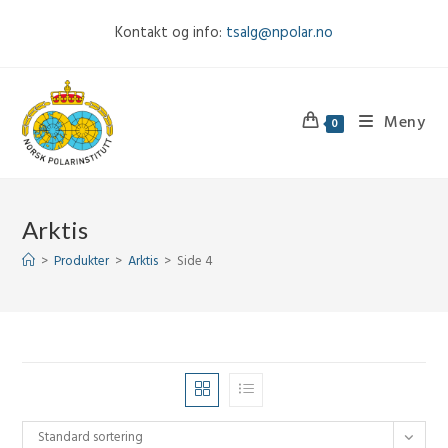
Skip
Kontakt og info:
tsalg@npolar.no
to
content
Meny
0
Arktis
>
Produkter
>
Arktis
>
Side 4
Standard sortering