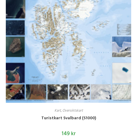
Kart
,
Oversiktskart
Turistkart Svalbard (S1000)
149
kr