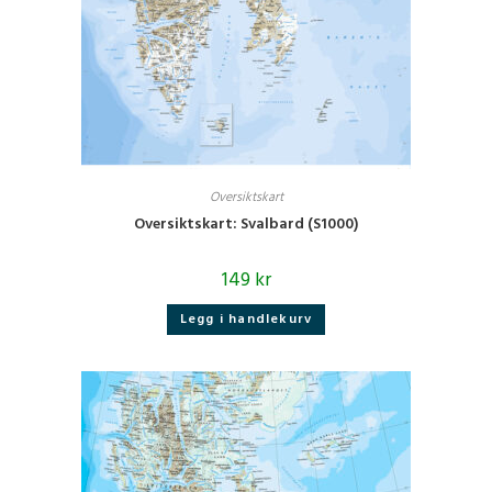
Oversiktskart
Oversiktskart: Svalbard (S1000)
149
kr
Legg i handlekurv