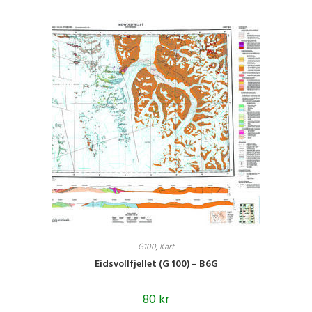
G100
,
Kart
Eidsvollfjellet (G 100) – B6G
80
kr