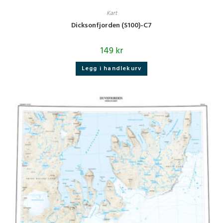
Kart
Dicksonfjorden (S100)-C7
149
kr
Legg i handlekurv