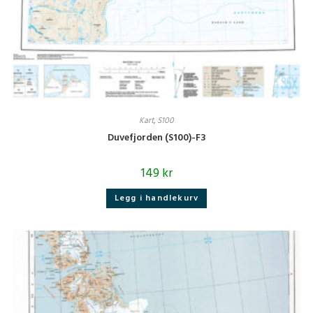
Kart
,
S100
Duvefjorden (S100)-F3
149
kr
Legg i handlekurv