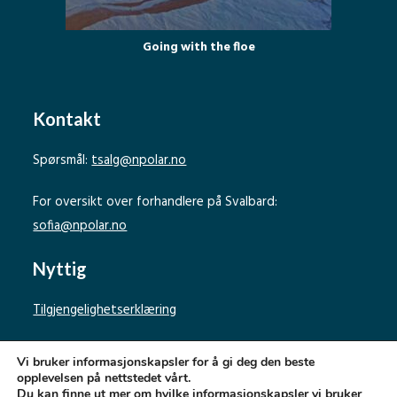
Going with the floe
Kontakt
Spørsmål:
tsalg@npolar.no
For oversikt over forhandlere på Svalbard:
sofia@npolar.no
Nyttig
Tilgjengelighetserklæring
Personvernerklæring
Vi bruker informasjonskapsler for å gi deg den beste
opplevelsen på nettstedet vårt.
Du kan finne ut mer om hvilke informasjonskapsler vi bruker