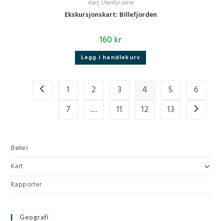
Kart
,
Utenfor serie
Ekskursjonskart: Billefjorden
160
kr
Legg i handlekurv
1
2
3
4
5
6
7
…
11
12
13
Bøker
Kart
Rapporter
Geografi