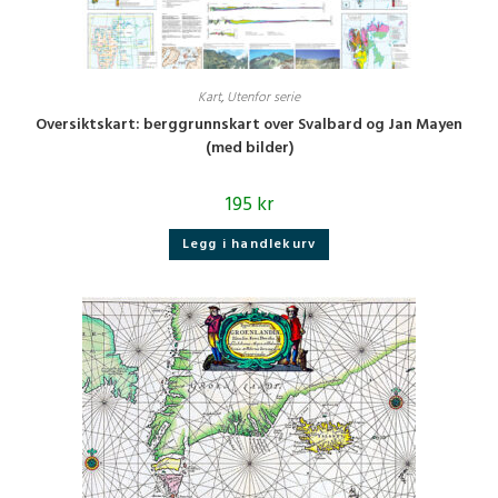
Kart
,
Utenfor serie
Oversiktskart: berggrunnskart over Svalbard og Jan Mayen
(med bilder)
195
kr
Legg i handlekurv