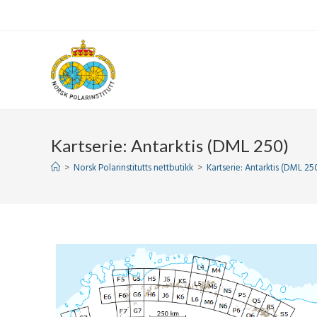
Skip
to
content
Kartserie: Antarktis (DML 250)
>
Norsk Polarinstitutts nettbutikk
>
Kartserie: Antarktis (DML 25