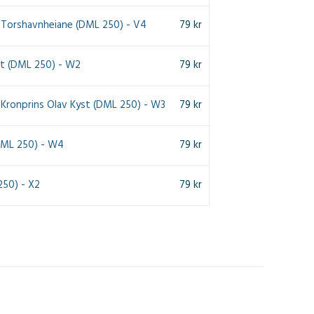
 - Torshavnheiane (DML 250) - V4
79
kr
st (DML 250) - W2
79
kr
- Kronprins Olav Kyst (DML 250) - W3
79
kr
DML 250) - W4
79
kr
250) - X2
79
kr