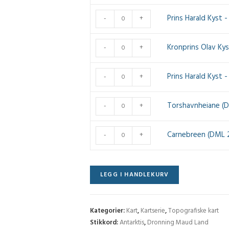
antall
Kyst
Prins
Prins Harald Kyst
-
+
(DML
Harald
250) - V3
Kyst
Kronprins
Kronprins Olav Ky
-
+
antall
-
Olav
Torshavnheiane
Kyst
Prins
Prins Harald Kyst 
-
+
(DML
(DML
Harald
250) - V4
250) - W2
Kyst
Torshavnheiane
antall
Torshavnheiane (
-
+
antall
-
(DML
Kronprins
250) - W4
Carnebreen
Carnebreen (DML 
-
+
Olav
antall
(DML
Kyst
250) - X2
(DML
antall
LEGG I HANDLEKURV
250) - W3
antall
Kategorier:
Kart
,
Kartserie
,
Topografiske kart
Stikkord:
Antarktis
,
Dronning Maud Land