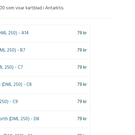
00 som visar kartblad i Antarktis.
DML 250) - A14
79
kr
DML 250) - B7
79
kr
ML 250) - C7
79
kr
 (DML 250) - C8
79
kr
250) - C9
79
kr
North (DML 250) - D8
79
kr