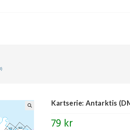
0)
Kartserie: Antarktis (D
🔍
79
kr