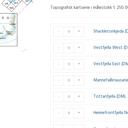
Topografisk kartserie i målestokk 1: 250 0
Shackletonkjeda
Shackletonkjeda (
-
+
(DML
250)
Vestfjella
Vestfjella West (
-
+
-
West
A14
(DML
Vestfjella
Vestfjella East (D
-
+
antall
250)
East
-
(DML
Mannefallknausane
Mannefallknausane
-
+
B7
250)
(DML
antall
-
250)
Tottanfjella
Tottanfjella (DML 
-
+
C7
-
(DML
antall
C8
250)
Heimefrontfjella
Heimefrontfjella 
-
+
antall
-
North
C9
(DML
Annandagstoppana