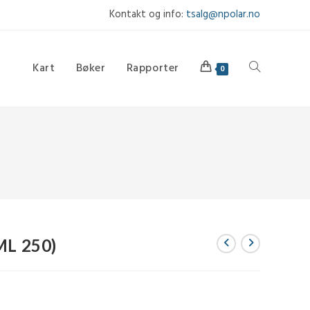
Kontakt og info:
tsalg@npolar.no
Kart
Bøker
Rapporter
Toggle
0
website
search
ML 250)