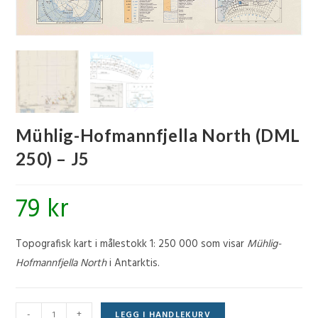
Mühlig-Hofmannfjella North (DML
250) – J5
79
kr
Topografisk kart i målestokk 1: 250 000 som visar
Mühlig-
Hofmannfjella North
i Antarktis.
Mühlig-
-
+
LEGG I HANDLEKURV