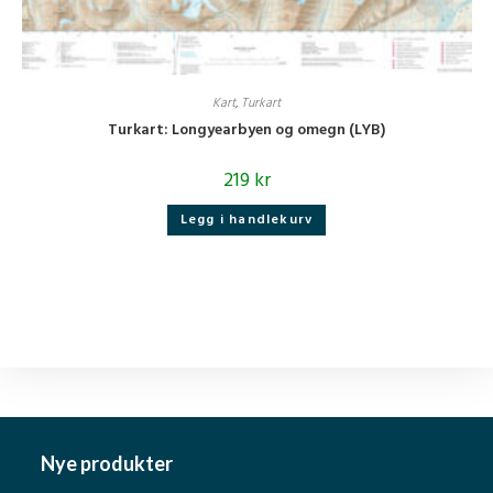
Kart
,
Turkart
Turkart: Longyearbyen og omegn (LYB)
219
kr
Legg i handlekurv
Nye produkter