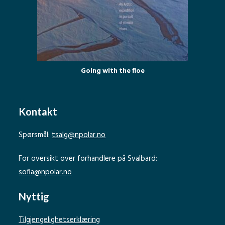
Going with the floe
Kontakt
Spørsmål:
tsalg@npolar.no
For oversikt over forhandlere på Svalbard:
sofia@npolar.no
Nyttig
Tilgjengelighetserklæring