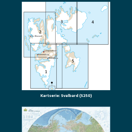
Kartserie: Svalbard (S250)