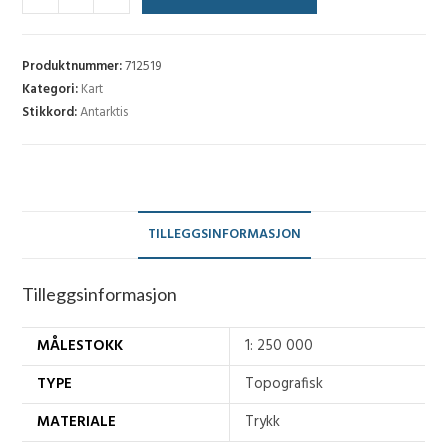
Hofmannfjella
North
(DML
Produktnummer:
712519
250) - J5
Kategori:
Kart
Stikkord:
Antarktis
antall
TILLEGGSINFORMASJON
Tilleggsinformasjon
MÅLESTOKK
1: 250 000
TYPE
Topografisk
MATERIALE
Trykk