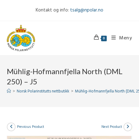
Skip
Kontakt og info:
tsalg@npolar.no
to
content
Meny
0
Mühlig-Hofmannfjella North (DML
250) – J5
>
Norsk Polarinstitutts nettbutikk
>
Mühlig-Hofmannfjella North (DML 25
Previous Product
Next Product