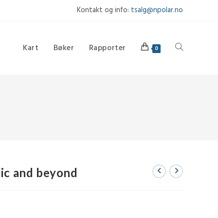
Kontakt og info:
tsalg@npolar.no
Kart
Bøker
Rapporter
Toggle
0
website
search
tic and beyond