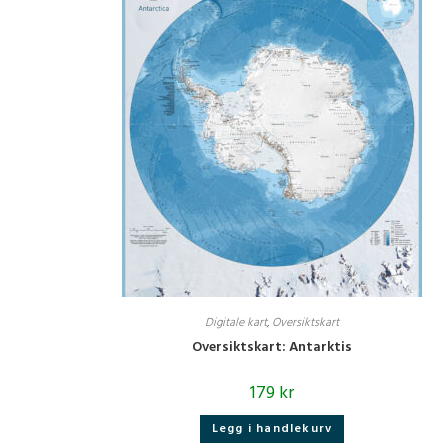
Digitale kart
,
Oversiktskart
Oversiktskart: Antarktis
179
kr
Legg i handlekurv