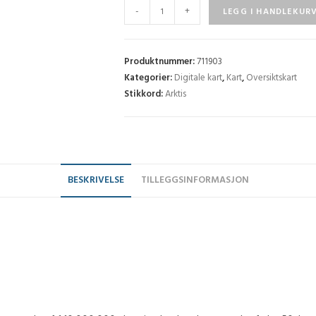
Oversiktskart:
-
+
LEGG I HANDLEKUR
The
Arctic
and
Produktnummer:
711903
beyond
Kategorier:
Digitale kart
,
Kart
,
Oversiktskart
Stikkord:
Arktis
antall
BESKRIVELSE
TILLEGGSINFORMASJON