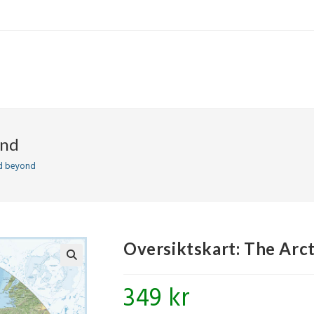
ond
nd beyond
Oversiktskart: The Arc
🔍
349
kr