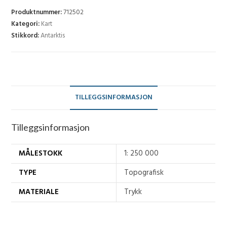
250)
Produktnummer:
712502
-
Kategori:
Kart
Stikkord:
Antarktis
B7
antall
TILLEGGSINFORMASJON
Tilleggsinformasjon
MÅLESTOKK
1: 250 000
TYPE
Topografisk
MATERIALE
Trykk