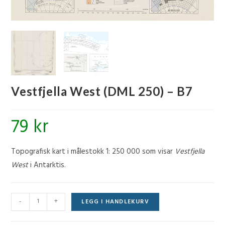
Vestfjella West (DML 250) – B7
79
kr
Topografisk kart i målestokk 1: 250 000 som visar
Vestfjella
West
i Antarktis.
Vestfjella
-
+
LEGG I HANDLEKURV
West
(DML