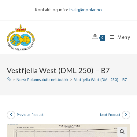
Skip
Kontakt og info:
tsalg@npolar.no
to
content
Meny
0
Vestfjella West (DML 250) – B7
>
Norsk Polarinstitutts nettbutikk
>
Vestfjella West (DML 250) – B7
Previous Product
Next Product