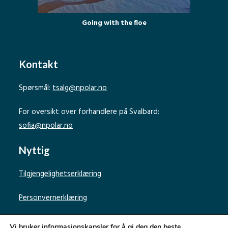
Going with the floe
Kontakt
Spørsmål:
tsalg@npolar.no
For oversikt over forhandlere på Svalbard:
sofia@npolar.no
Nyttig
Tilgjengelighetserklæring
Personvernerklæring
Vi bruker informasjonskapsler for å gi deg den beste