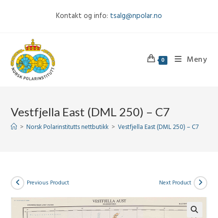
Skip
Kontakt og info:
tsalg@npolar.no
to
content
Meny
0
Vestfjella East (DML 250) – C7
>
Norsk Polarinstitutts nettbutikk
>
Vestfjella East (DML 250) – C7
Previous Product
Next Product