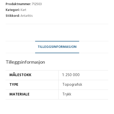
250)
Produktnummer:
712503
-
Kategori:
Kart
Stikkord:
Antarktis
C7
antall
TILLEGGSINFORMASJON
Tilleggsinformasjon
MÅLESTOKK
1: 250 000
TYPE
Topografisk
MATERIALE
Trykk