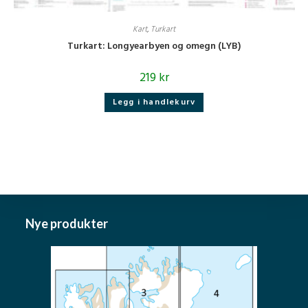
Kart
,
Turkart
Turkart: Longyearbyen og omegn (LYB)
219
kr
Legg i handlekurv
Nye produkter