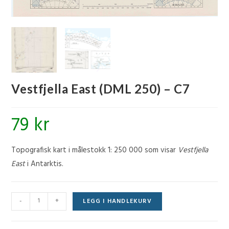
Vestfjella East (DML 250) – C7
79
kr
Topografisk kart i målestokk 1: 250 000 som visar
Vestfjella
East
i Antarktis.
Vestfjella
-
+
LEGG I HANDLEKURV
East
(DML