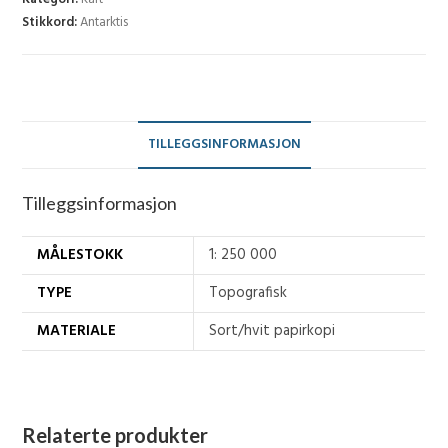
Stikkord:
Antarktis
antall
TILLEGGSINFORMASJON
Tilleggsinformasjon
MÅLESTOKK
1: 250 000
TYPE
Topografisk
MATERIALE
Sort/hvit papirkopi
Relaterte produkter