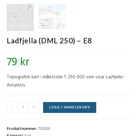
Ladfjella (DML 250) – E8
79
kr
Topografisk kart i målestokk 1: 250 000 som visar
Ladfjella
i
Antarktis.
Ladfjella
-
+
LEGG I HANDLEKURV
(DML
250)
-
Produktnummer:
712509
E8
Kategori:
Kart