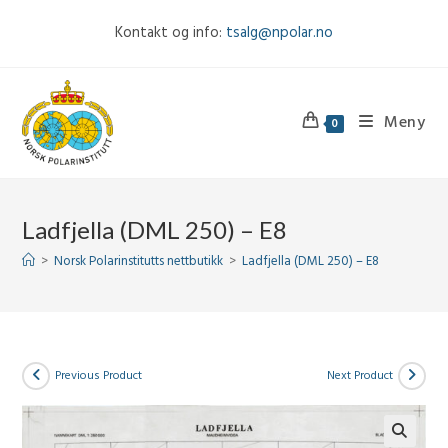
Skip
Kontakt og info:
tsalg@npolar.no
to
content
Meny
0
Ladfjella (DML 250) – E8
>
Norsk Polarinstitutts nettbutikk
>
Ladfjella (DML 250) – E8
Previous Product
Next Product