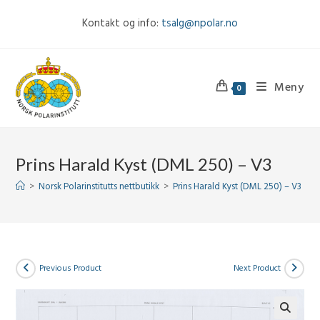
Skip
Kontakt og info:
tsalg@npolar.no
to
content
Meny
0
Prins Harald Kyst (DML 250) – V3
>
Norsk Polarinstitutts nettbutikk
>
Prins Harald Kyst (DML 250) – V3
Previous Product
Next Product