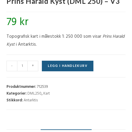
Prins Harald Kyst (DML 250) – V3
79
kr
Topografisk kart i målestokk 1: 250 000 som visar
Prins Harald
Kyst
i Antarktis.
Prins
-
+
LEGG I HANDLEKURV
Harald
Kyst
(DML
Produktnummer:
712539
250) - V3
Kategorier:
DML250
,
Kart
Stikkord:
Antarktis
antall