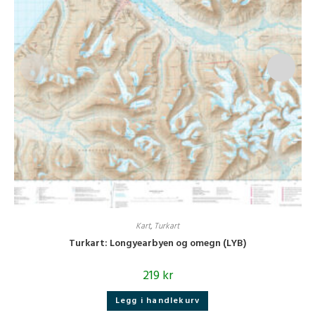
Kart
,
Turkart
Turkart: Longyearbyen og omegn (LYB)
219
kr
Legg i handlekurv