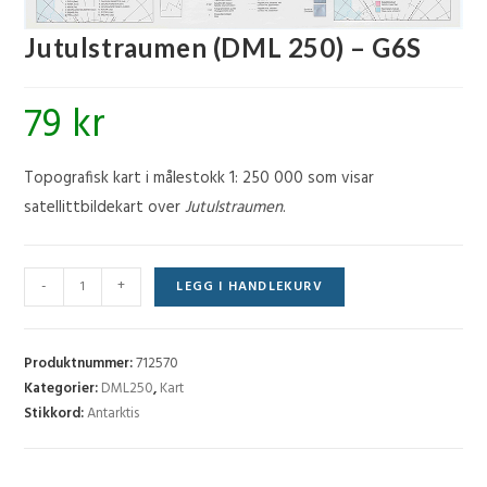
Jutulstraumen (DML 250) – G6S
79
kr
Topografisk kart i målestokk 1: 250 000 som visar
satellittbildekart over
Jutulstraumen
.
Jutulstraumen
-
+
LEGG I HANDLEKURV
(DML
250)
-
Produktnummer:
712570
G6S
Kategorier:
DML250
,
Kart
Stikkord:
Antarktis
antall