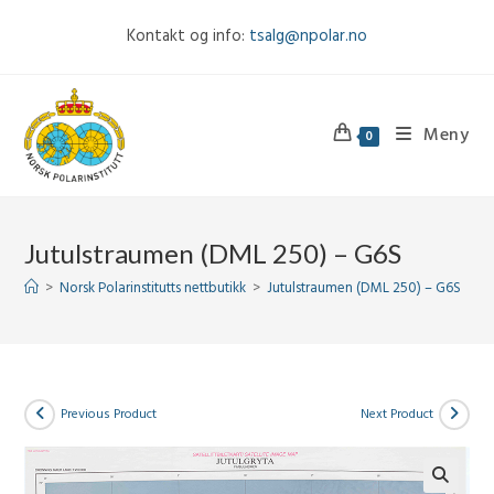
Skip
Kontakt og info:
tsalg@npolar.no
to
content
Meny
0
Jutulstraumen (DML 250) – G6S
>
Norsk Polarinstitutts nettbutikk
>
Jutulstraumen (DML 250) – G6S
Previous Product
Next Product