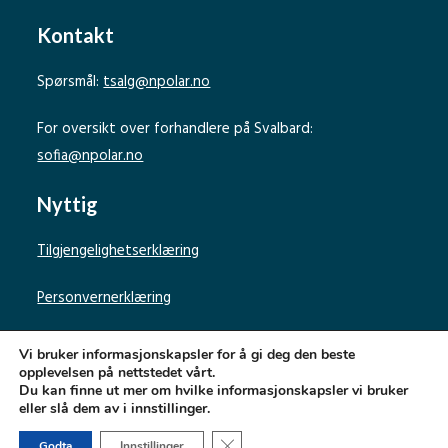
Kontakt
Spørsmål:
tsalg@npolar.no
For oversikt over forhandlere på Svalbard:
sofia@npolar.no
Nyttig
Tilgjengelighetserklæring
Personvernerklæring
Vi bruker informasjonskapsler for å gi deg den beste
opplevelsen på nettstedet vårt.
Du kan finne ut mer om hvilke informasjonskapsler vi bruker
eller slå dem av i innstillinger.
Norsk Polarinstitutt
Lukk GDPR Infokapsel-banner
Godta
Innstillinger