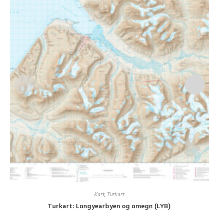
Kart
,
Turkart
Turkart: Longyearbyen og omegn (LYB)