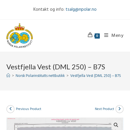
Skip
Kontakt og info:
tsalg@npolar.no
to
content
Meny
0
Vestfjella Vest (DML 250) – B7S
>
Norsk Polarinstitutts nettbutikk
>
Vestfjella Vest (DML 250) – B7S
Previous Product
Next Product