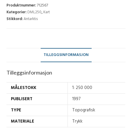
250)
Produktnummer:
712567
-
Kategorier:
DML250
,
Kart
Stikkord:
Antarktis
B7S
antall
TILLEGGSINFORMASJON
Tilleggsinformasjon
MÅLESTOKK
1: 250 000
PUBLISERT
1997
TYPE
Topografisk
MATERIALE
Trykk