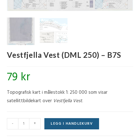
Vestfjella Vest (DML 250) – B7S
79
kr
Topografisk kart i målestokk 1: 250 000 som visar
satellittbildekart over
Vestfjella Vest
.
Vestfjella
-
+
LEGG I HANDLEKURV
Vest
(DML