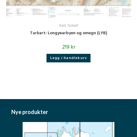
Kart
,
Turkart
Turkart: Longyearbyen og omegn (LYB)
219
kr
Legg i handlekurv
Nye produkter