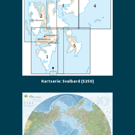
Kartserie: Svalbard (S250)