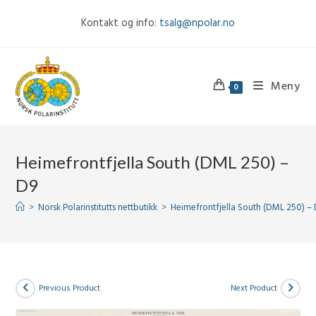
Skip
Kontakt og info:
tsalg@npolar.no
to
content
Meny
0
Heimefrontfjella South (DML 250) –
D9
>
Norsk Polarinstitutts nettbutikk
>
Heimefrontfjella South (DML 250) –
Previous Product
Next Product