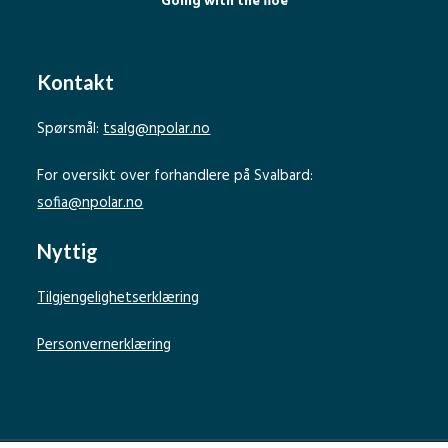
Going with the floe
Kontakt
Spørsmål:
tsalg@npolar.no
For oversikt over forhandlere på Svalbard:
sofia@npolar.no
Nyttig
Tilgjengelighetserklæring
Personvernerklæring