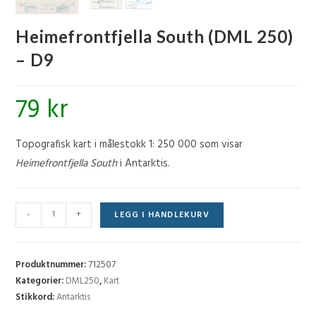
Heimefrontfjella South (DML 250)
– D9
79
kr
Topografisk kart i målestokk 1: 250 000 som visar
Heimefrontfjella South
i Antarktis.
Heimefrontfjella
-
+
LEGG I HANDLEKURV
South
(DML
250)
Produktnummer:
712507
-
Kategorier:
DML250
,
Kart
Stikkord:
Antarktis
D9