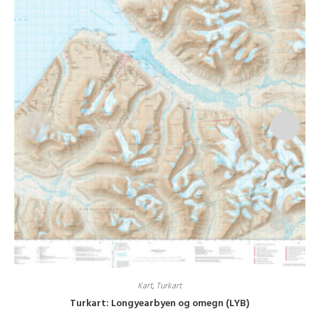
Kart
,
Turkart
Turkart: Longyearbyen og omegn (LYB)