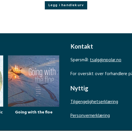
Legg i handlekurv
Kontakt
Spørsmål:
tsalg@npolar.no
For oversikt over forhandlere p
Nyttig
Tilgjengelighetserklæring
ic
Going with the floe
Personvernerklæring