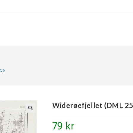
 Q6
Widerøefjellet (DML 25
🔍
79
kr