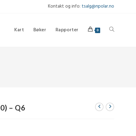
Kontakt og info:
tsalg@npolar.no
Kart
Bøker
Rapporter
Toggle
0
website
search
0) – Q6