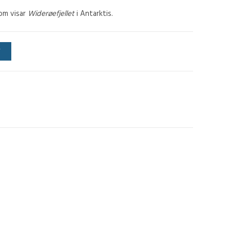
som visar
Widerøefjellet
i Antarktis.
V