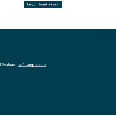
Legg i handlekurv
å Svalbard:
sofia@npolar.no