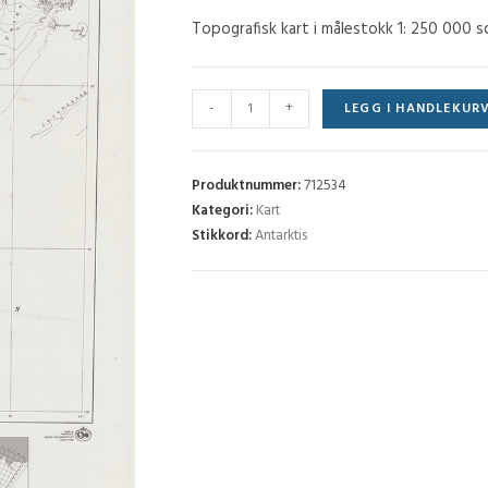
Topografisk kart i målestokk 1: 250 000 
Widerøefjellet
-
+
LEGG I HANDLEKUR
(DML
250) - Q6
antall
Produktnummer:
712534
Kategori:
Kart
Stikkord:
Antarktis