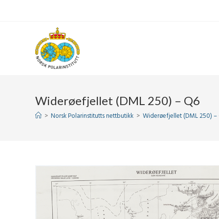
Skip
to
content
Widerøefjellet (DML 250) – Q6
>
Norsk Polarinstitutts nettbutikk
>
Widerøefjellet (DML 250) –