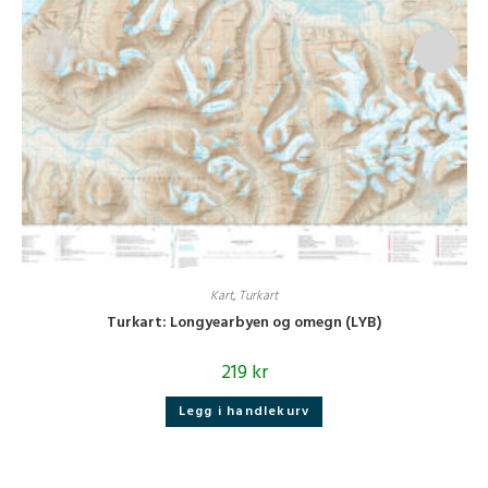
Kart
,
Turkart
Turkart: Longyearbyen og omegn (LYB)
219
kr
Legg i handlekurv