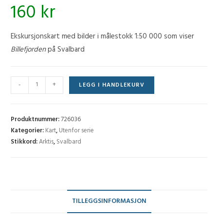
160
kr
Ekskursjonskart med bilder i målestokk 1:50 000 som viser
Billefjorden
på Svalbard
Ekskursjonskart:
-
+
LEGG I HANDLEKURV
Billefjorden
antall
Produktnummer:
726036
Kategorier:
Kart
,
Utenfor serie
Stikkord:
Arktis
,
Svalbard
TILLEGGSINFORMASJON