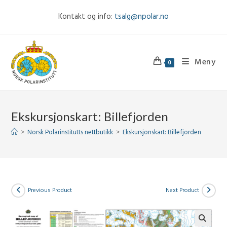
Skip
Kontakt og info:
tsalg@npolar.no
to
content
Meny
0
Ekskursjonskart: Billefjorden
>
Norsk Polarinstitutts nettbutikk
>
Ekskursjonskart: Billefjorden
Previous Product
Next Product