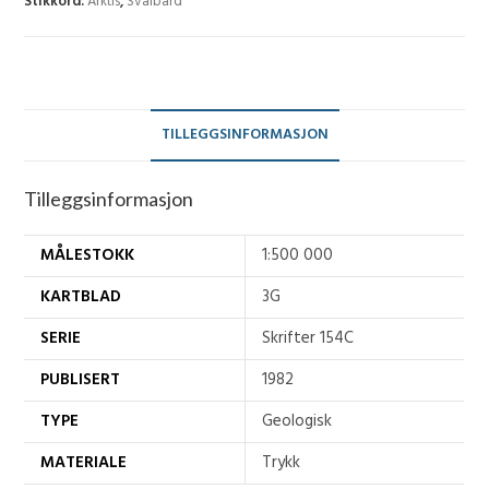
Stikkord:
Arktis
,
Svalbard
antall
TILLEGGSINFORMASJON
Tilleggsinformasjon
MÅLESTOKK
1:500 000
KARTBLAD
3G
SERIE
Skrifter 154C
PUBLISERT
1982
TYPE
Geologisk
MATERIALE
Trykk