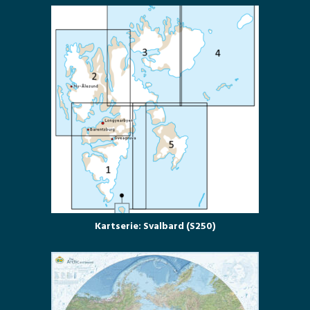
Kartserie: Svalbard (S250)