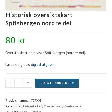
Historisk oversiktskart:
Spitsbergen nordre del
80
kr
Oversiktskart som visar Spitsbergen (nordre del).
Last ned gratis
digital utgave
.
Historisk
-
+
LEGG I HANDLEKURV
oversiktskart:
Spitsbergen
nordre
Produktnummer:
727003
del
Kategorier:
Historiske kart
,
Oversiktskart
,
Utenfor serie