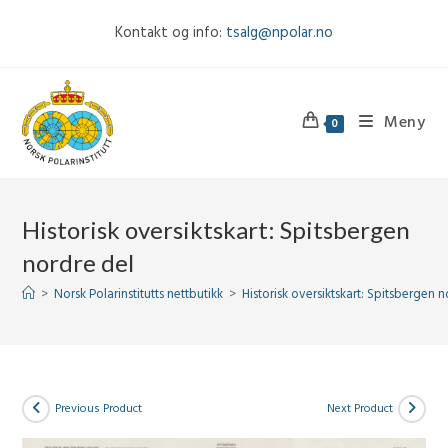
Skip
Kontakt og info:
tsalg@npolar.no
to
content
Meny
0
Historisk oversiktskart: Spitsbergen
nordre del
>
Norsk Polarinstitutts nettbutikk
>
Historisk oversiktskart: Spitsbergen 
Previous Product
Next Product