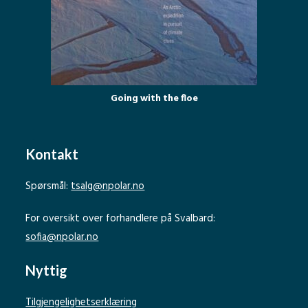
Going with the floe
Kontakt
Spørsmål:
tsalg@npolar.no
For oversikt over forhandlere på Svalbard:
sofia@npolar.no
Nyttig
Tilgjengelighetserklæring