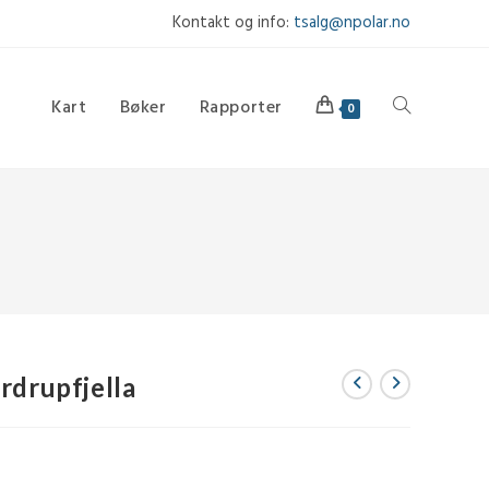
Kontakt og info:
tsalg@npolar.no
Kart
Bøker
Rapporter
Toggle
0
website
search
rdrupfjella