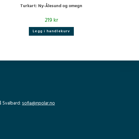
Turkart: Ny-Ålesund og omegn
219
kr
Legg i handlekurv
å Svalbard:
sofia@npolar.no