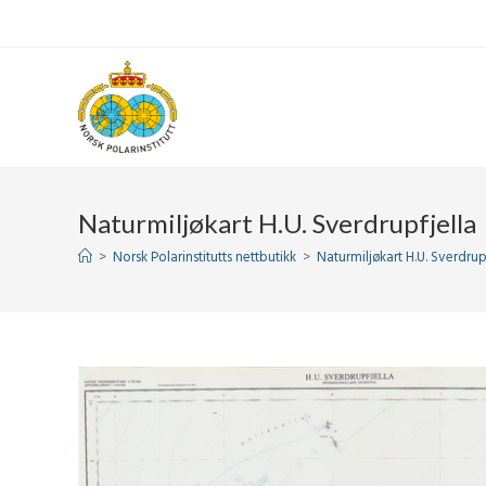
Skip
to
content
Naturmiljøkart H.U. Sverdrupfjella
>
Norsk Polarinstitutts nettbutikk
>
Naturmiljøkart H.U. Sverdrup