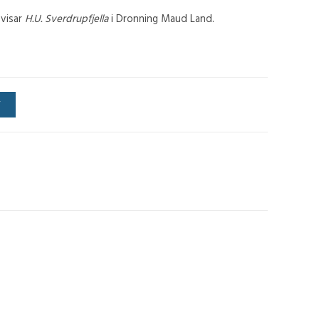
visar
H.U. Sverdrupfjella
i Dronning Maud Land.
V