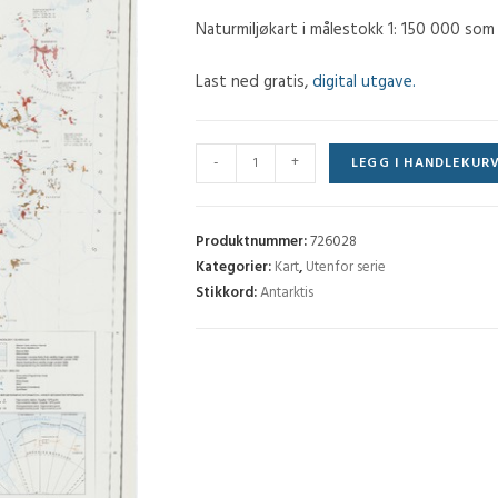
Naturmiljøkart i målestokk 1: 150 000 som 
Last ned gratis,
digital utgave.
Naturmiljøkart
-
+
LEGG I HANDLEKUR
H.U.
Sverdrupfjella
antall
Produktnummer:
726028
Kategorier:
Kart
,
Utenfor serie
Stikkord:
Antarktis