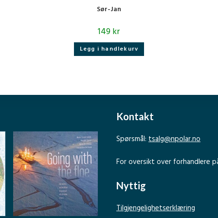
Sør-Jan
149
kr
Legg i handlekurv
Kontakt
Spørsmål:
tsalg@npolar.no
For oversikt over forhandlere p
Nyttig
Tilgjengelighetserklæring