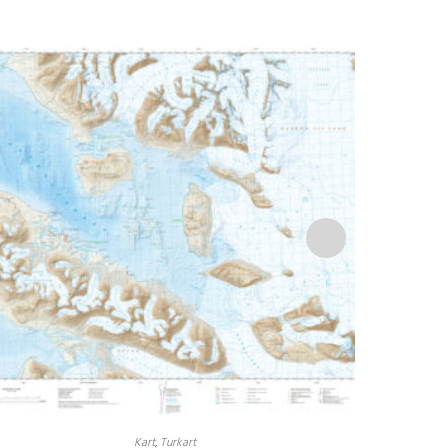
Kart
,
Turkart