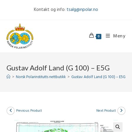
Skip
Kontakt og info:
tsalg@npolar.no
to
content
Meny
0
Gustav Adolf Land (G 100) – E5G
>
Norsk Polarinstitutts nettbutikk
>
Gustav Adolf Land (G 100) – E5G
Previous Product
Next Product