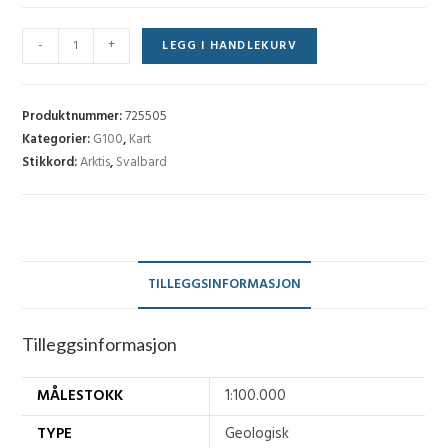
Gustav
-
+
LEGG I HANDLEKURV
Adolf
Land
(G
Produktnummer:
725505
100)
Kategorier:
G100
,
Kart
Stikkord:
Arktis
,
Svalbard
-
E5G
antall
TILLEGGSINFORMASJON
Tilleggsinformasjon
MÅLESTOKK
1:100.000
TYPE
Geologisk