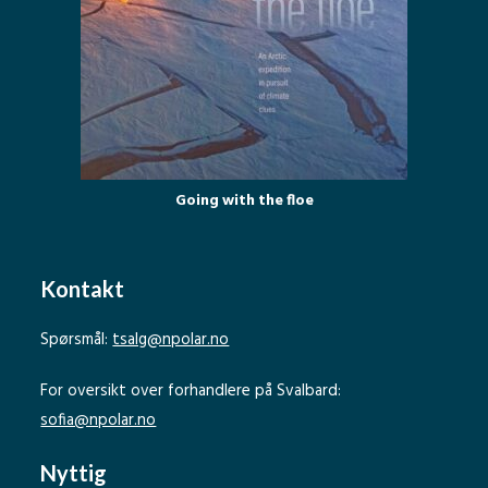
Going with the floe
Kontakt
Spørsmål:
tsalg@npolar.no
For oversikt over forhandlere på Svalbard:
sofia@npolar.no
Nyttig