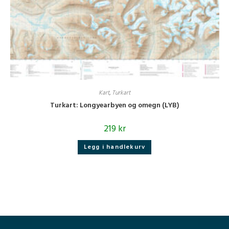
Kart
,
Turkart
Turkart: Longyearbyen og omegn (LYB)
219
kr
Legg i handlekurv