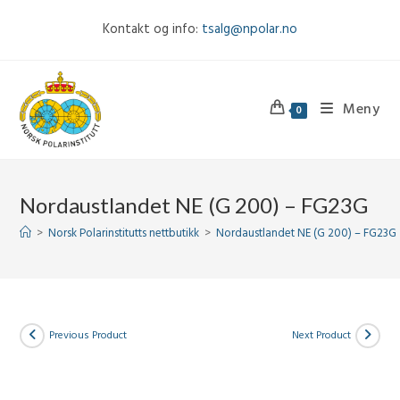
Skip
Kontakt og info:
tsalg@npolar.no
to
content
Meny
0
Nordaustlandet NE (G 200) – FG23G
>
Norsk Polarinstitutts nettbutikk
>
Nordaustlandet NE (G 200) – FG23G
Previous Product
Next Product