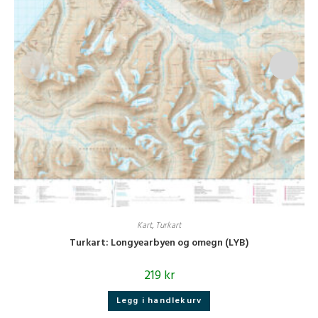
Kart
,
Turkart
Turkart: Longyearbyen og omegn (LYB)
219
kr
Legg i handlekurv