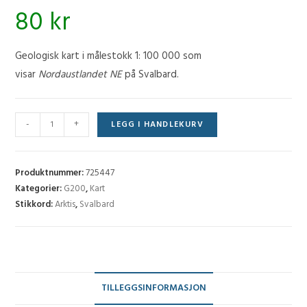
80
kr
Geologisk kart i målestokk 1: 100 000 som
visar
Nordaustlandet NE
på Svalbard.
Nordaustlandet
-
+
LEGG I HANDLEKURV
NE
(G
200)
Produktnummer:
725447
-
Kategorier:
G200
,
Kart
Stikkord:
Arktis
,
Svalbard
FG23G
antall
TILLEGGSINFORMASJON