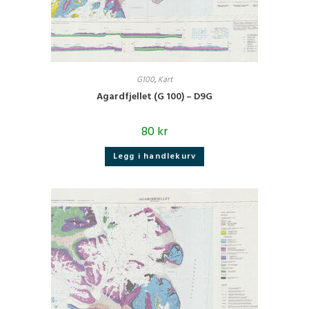
G100
,
Kart
Agardfjellet (G 100) – D9G
80
kr
Legg i handlekurv