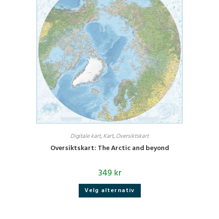
Digitale kart
,
Kart
,
Oversiktskart
Oversiktskart: The Arctic and beyond
349
kr
Dette
Velg alternativ
produktet
har
flere
varianter.