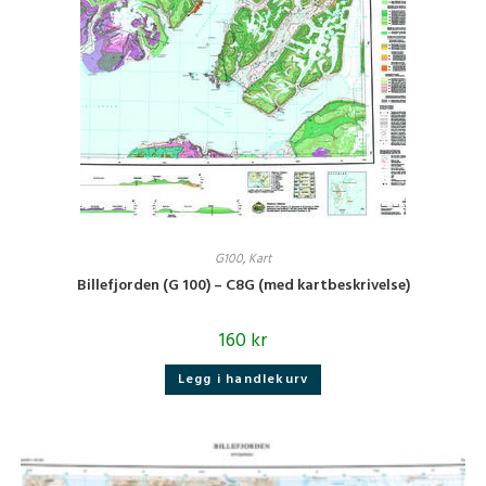
G100
,
Kart
Billefjorden (G 100) – C8G (med kartbeskrivelse)
160
kr
Legg i handlekurv