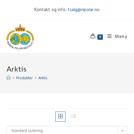
Skip
Kontakt og info:
tsalg@npolar.no
to
content
Meny
0
Arktis
>
Produkter
>
Arktis
Standard sortering