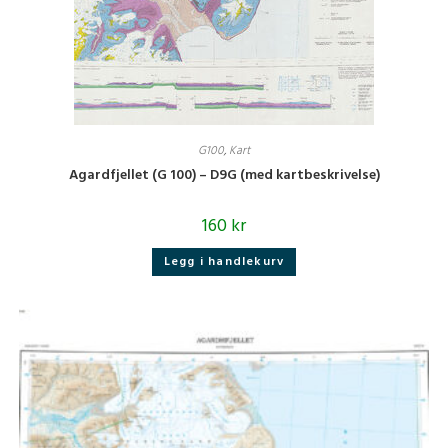
G100
,
Kart
Agardfjellet (G 100) – D9G (med kartbeskrivelse)
160
kr
Legg i handlekurv