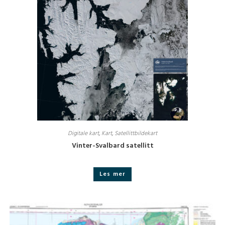
Digitale kart
,
Kart
,
Satellittbildekart
Vinter-Svalbard satellitt
Les mer