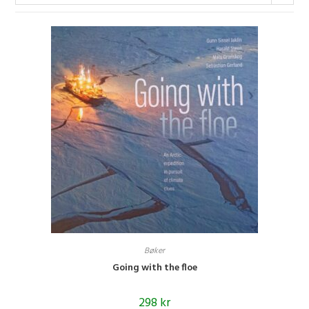
Bøker
Going with the floe
298
kr