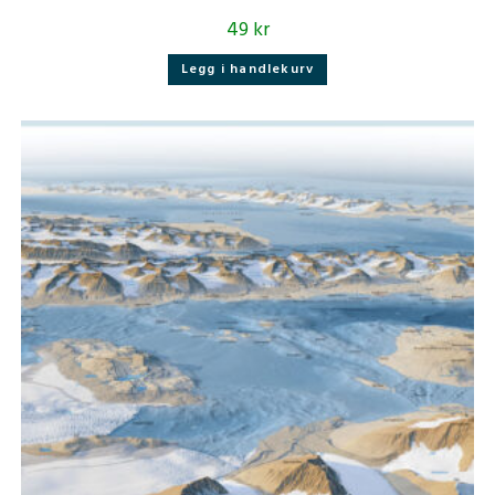
49
kr
Legg i handlekurv