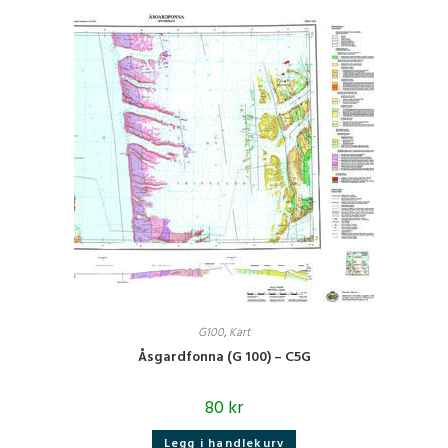
G100
,
Kart
Åsgardfonna (G 100) – C5G
80
kr
Legg i handlekurv