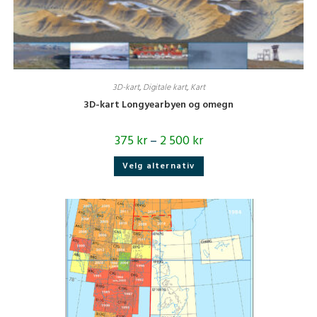
3D-kart
,
Digitale kart
,
Kart
3D-kart Longyearbyen og omegn
375
kr
–
2 500
kr
Dette
Velg alternativ
produktet
har
flere
varianter.
Alternativene
kan
velges
på
produktsiden