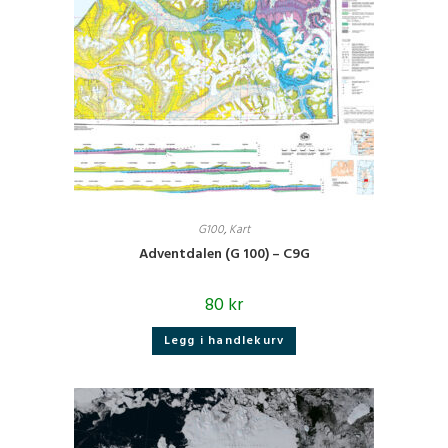
G100
,
Kart
Adventdalen (G 100) – C9G
80
kr
Legg i handlekurv