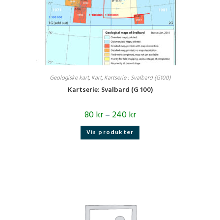
Geologiske kart
,
Kart
,
Kartserie : Svalbard (G100)
Kartserie: Svalbard (G 100)
80
kr
–
240
kr
Vis produkter