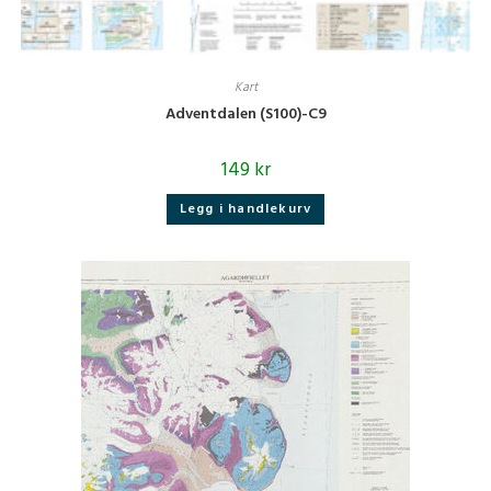
Kart
Adventdalen (S100)-C9
149
kr
Legg i handlekurv