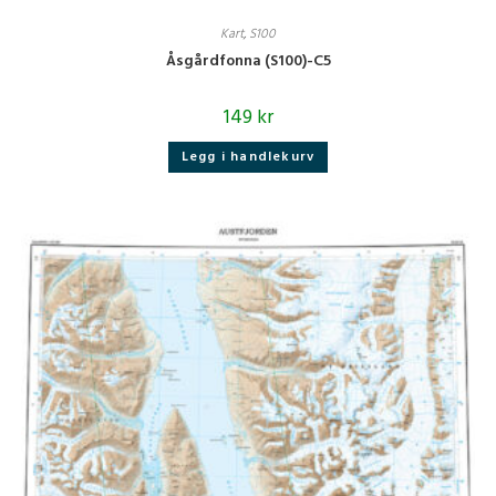
Kart
,
S100
Åsgårdfonna (S100)-C5
149
kr
Legg i handlekurv