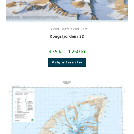
3D-kart
,
Digitale kart
,
Kart
Kongsfjorden i 3D
475
kr
–
1 250
kr
Dette
Velg alternativ
produktet
har
flere
varianter.
Alternativene
kan
velges
på
produktsiden