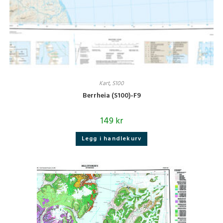
Kart
,
S100
Berrheia (S100)-F9
149
kr
Legg i handlekurv