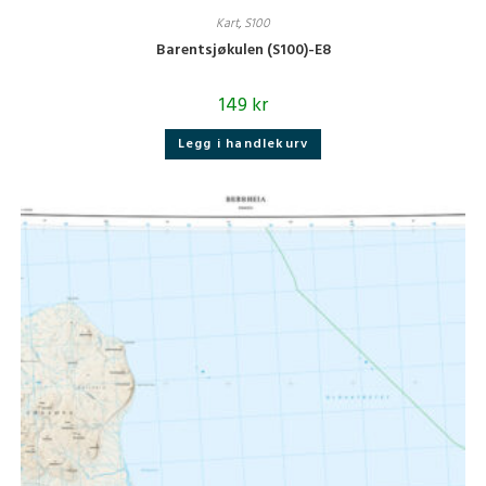
Kart
,
S100
Barentsjøkulen (S100)-E8
149
kr
Legg i handlekurv