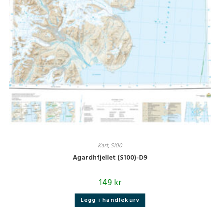
Kart
,
S100
Agardhfjellet (S100)-D9
149
kr
Legg i handlekurv