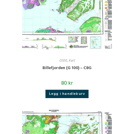
G100
,
Kart
Billefjorden (G 100) – C8G
80
kr
Legg i handlekurv