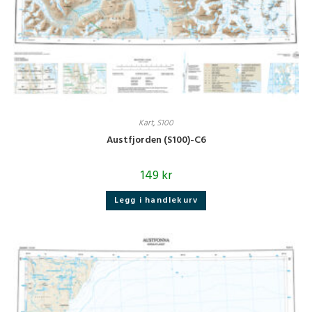
Kart
,
S100
Austfjorden (S100)-C6
149
kr
Legg i handlekurv