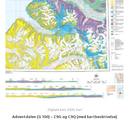
Digitale kart
,
G100
,
Kart
Adventdalen (G 100) – C9G og C9Q (med kartbeskrivelse)