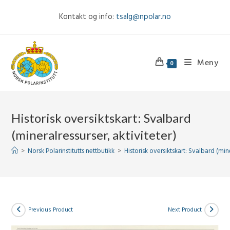
Skip
Kontakt og info:
tsalg@npolar.no
to
content
Meny
0
Historisk oversiktskart: Svalbard
(mineralressurser, aktiviteter)
>
Norsk Polarinstitutts nettbutikk
>
Historisk oversiktskart: Svalbard (mine
Previous Product
Next Product