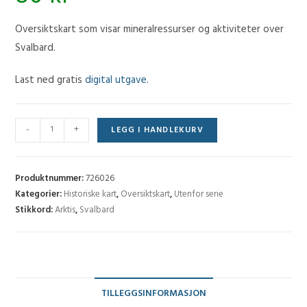
Oversiktskart som visar
mineralressurser og aktiviteter
over
Svalbard.
Last ned gratis
digital utgave
.
Historisk
-
+
LEGG I HANDLEKURV
oversiktskart:
Svalbard
(mineralressurser,
Produktnummer:
726026
aktiviteter)
Kategorier:
Historiske kart
,
Oversiktskart
,
Utenfor serie
Stikkord:
Arktis
,
Svalbard
antall
TILLEGGSINFORMASJON