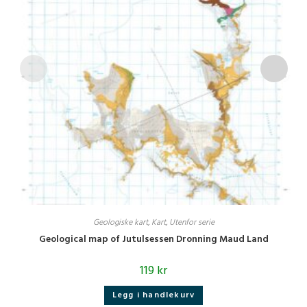
Geologiske kart
,
Kart
,
Utenfor serie
Geological map of Jutulsessen Dronning Maud Land
119
kr
Legg i handlekurv