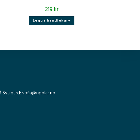
219
kr
Legg i handlekurv
å Svalbard:
sofia@npolar.no