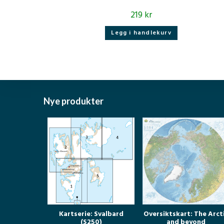
219
kr
Legg i handlekurv
Nye produkter
Kartserie: Svalbard
Oversiktskart: The Arct
(S250)
and beyond