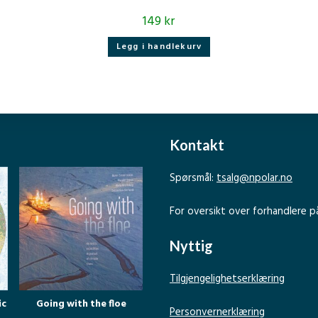
149
kr
Legg i handlekurv
Kontakt
Spørsmål:
tsalg@npolar.no
For oversikt over forhandlere p
Nyttig
Tilgjengelighetserklæring
ic
Going with the floe
Personvernerklæring