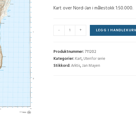
Kart over Nord-Jan i målestokk 1:50.000.
Nord-
-
+
LEGG I HANDLEKUR
Jan
antall
Produktnummer:
711202
Kategorier:
Kart
,
Utenfor serie
Stikkord:
Arktis
,
Jan Mayen