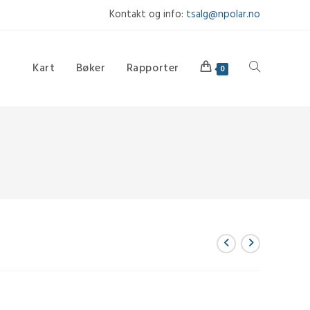
Kontakt og info:
tsalg@npolar.no
Kart
Bøker
Rapporter
Toggle
0
website
search