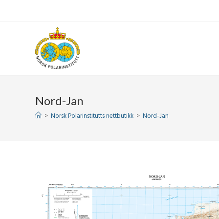
Skip
to
content
Nord-Jan
>
Norsk Polarinstitutts nettbutikk
>
Nord-Jan