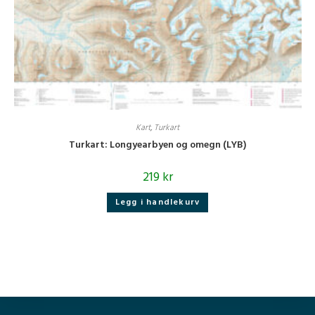
Kart
,
Turkart
Turkart: Longyearbyen og omegn (LYB)
219
kr
Legg i handlekurv