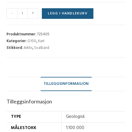
Lomfjordhalvøya
-
+
LEGG I HANDLEKURV
(G
100)
-
Produktnummer:
725405
D5G
Kategorier:
G100
,
Kart
Stikkord:
Arktis
,
Svalbard
antall
TILLEGGSINFORMASJON
Tilleggsinformasjon
TYPE
Geologisk
MÅLESTOKK
1:100 000