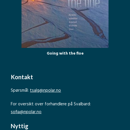
Going with the floe
Kontakt
Spørsmål:
tsalg@npolar.no
For oversikt over forhandlere på Svalbard:
sofia@npolar.no
Nyttig