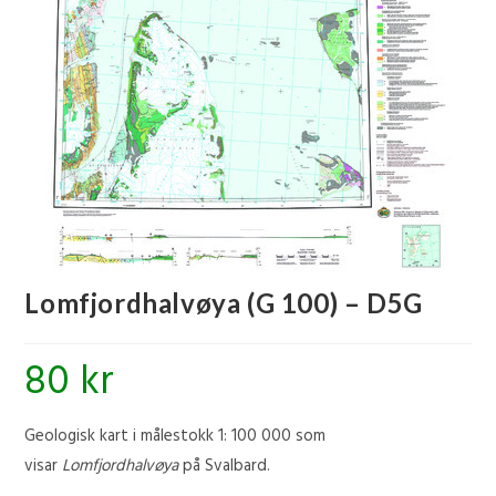
🔍
Lomfjordhalvøya (G 100) – D5G
80
kr
Geologisk kart i målestokk 1: 100 000 som
visar
Lomfjordhalvøya
på Svalbard.