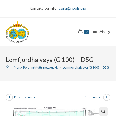
Skip
Kontakt og info:
tsalg@npolar.no
to
content
Meny
0
Lomfjordhalvøya (G 100) – D5G
>
Norsk Polarinstitutts nettbutikk
>
Lomfjordhalvøya (G 100) – D5G
Previous Product
Next Product