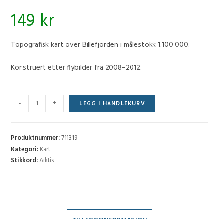
149
kr
Topografisk kart over Billefjorden i målestokk 1:100 000.
Konstruert etter flybilder fra 2008–2012.
Billefjorden
-
+
LEGG I HANDLEKURV
(S100)-
C8
antall
Produktnummer:
711319
Kategori:
Kart
Stikkord:
Arktis