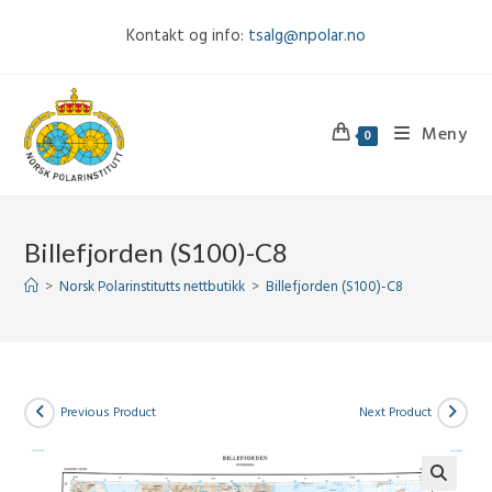
Skip
Kontakt og info:
tsalg@npolar.no
to
content
Meny
0
Billefjorden (S100)-C8
>
Norsk Polarinstitutts nettbutikk
>
Billefjorden (S100)-C8
Previous Product
Next Product