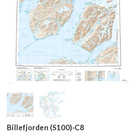
🔍
Billefjorden (S100)-C8