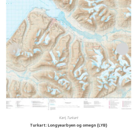
Kart
,
Turkart
Turkart: Longyearbyen og omegn (LYB)