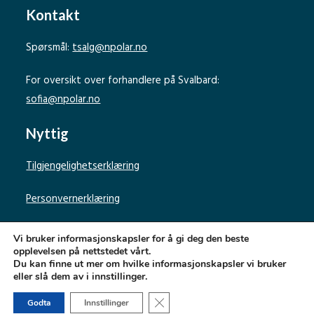
Kontakt
Spørsmål:
tsalg@npolar.no
For oversikt over forhandlere på Svalbard:
sofia@npolar.no
Nyttig
Tilgjengelighetserklæring
Personvernerklæring
Vi bruker informasjonskapsler for å gi deg den beste
opplevelsen på nettstedet vårt.
Du kan finne ut mer om hvilke informasjonskapsler vi bruker
eller slå dem av i innstillinger.
Norsk Polarinstitutt
Lukk GDPR Infokapsel-banner
Godta
Innstillinger