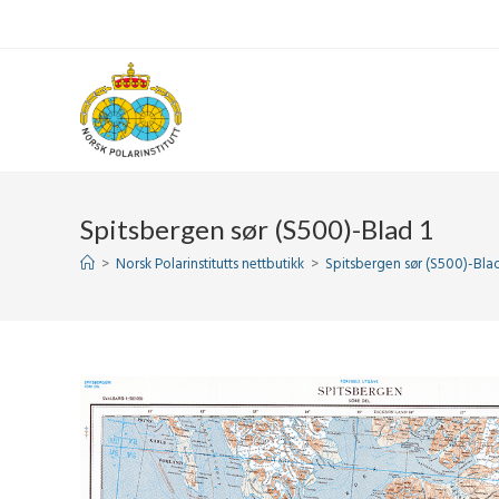
Skip
to
content
Spitsbergen sør (S500)-Blad 1
>
Norsk Polarinstitutts nettbutikk
>
Spitsbergen sør (S500)-Blad