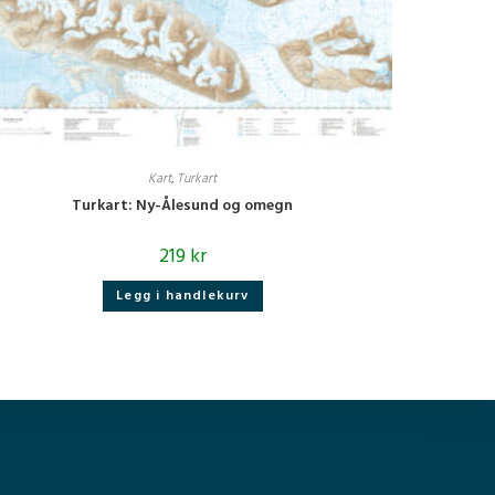
Kart
,
Turkart
Turkart: Ny-Ålesund og omegn
219
kr
Legg i handlekurv