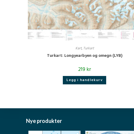
Kart
,
Turkart
Turkart: Longyearbyen og omegn (LYB)
219
kr
Legg i handlekurv
Nye produkter