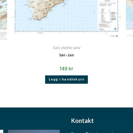
Kart
,
Utenfor serie
Sør-Jan
149
kr
Legg i handlekurv
Kontakt