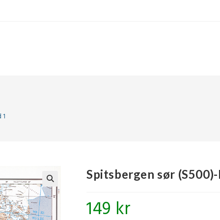
 1
Spitsbergen sør (S500)-
🔍
149
kr