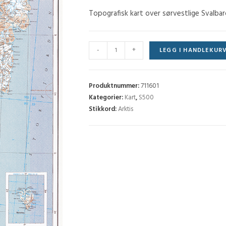
Topografisk kart over sørvestlige Svalbard
Spitsbergen
-
+
LEGG I HANDLEKUR
sør
(S500)-
Blad
Produktnummer:
711601
1
Kategorier:
Kart
,
S500
Stikkord:
Arktis
antall