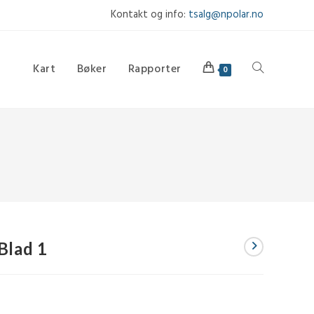
Kontakt og info:
tsalg@npolar.no
Kart
Bøker
Rapporter
Toggle
0
website
search
Blad 1