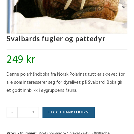
Svalbards fugler og pattedyr
249
kr
Denne polarhåndboka fra Norsk Polarinstitutt er skrevet for
alle som interesserer seg for dyrelivet på Svalbard. Boka gir
et godt innblikk i øygruppens fauna.
Svalbards
-
+
LEGG I HANDLEKURV
fugler
og
pattedyr
Produktnummer:
06548663-aadb-472e-9472-f552f898acbe