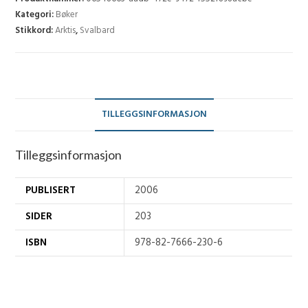
antall
Kategori:
Bøker
Stikkord:
Arktis
,
Svalbard
TILLEGGSINFORMASJON
Tilleggsinformasjon
PUBLISERT
2006
SIDER
203
ISBN
978-82-7666-230-6