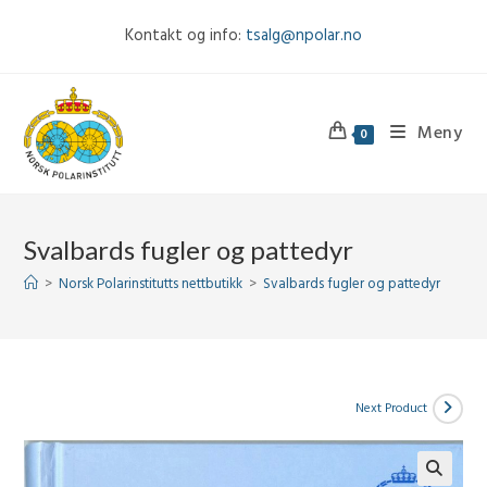
Skip
Kontakt og info:
tsalg@npolar.no
to
content
Meny
0
Svalbards fugler og pattedyr
>
Norsk Polarinstitutts nettbutikk
>
Svalbards fugler og pattedyr
Next Product