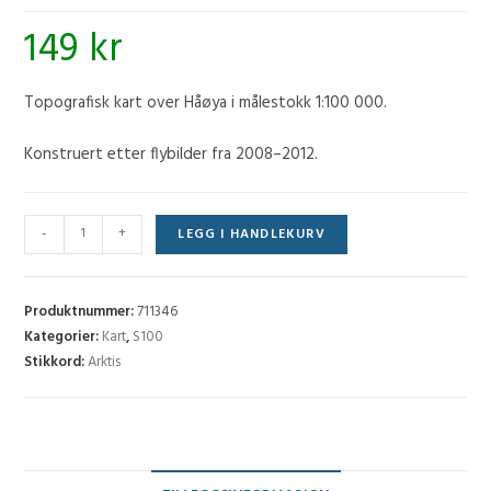
149
kr
Topografisk kart over Håøya i målestokk 1:100 000.
Konstruert etter flybilder fra 2008–2012.
Håøya
-
+
LEGG I HANDLEKURV
(S100)-
E13
antall
Produktnummer:
711346
Kategorier:
Kart
,
S100
Stikkord:
Arktis