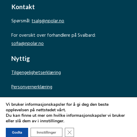
Kontakt
Spørsmål:
tsalg@npolar.no
For oversikt over forhandlere på Svalbard:
sofia@npolar.no
Nyttig
Tilgjengelighetserklæring
Personvernerklæring
Vi bruker informasjonskapsler for å gi deg den beste
opplevelsen på nettstedet vårt.
Du kan finne ut mer om hvilke informasjonskapsler vi bruker
eller slå dem av i innstillinger.
Norsk Polarinstitutt
Lukk GDPR Infokapsel-banner
Godta
Innstillinger