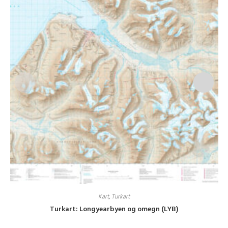
Kart
,
Turkart
Turkart: Longyearbyen og omegn (LYB)