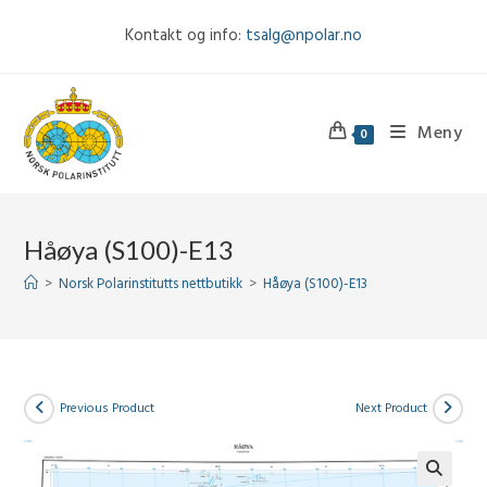
Skip
Kontakt og info:
tsalg@npolar.no
to
content
Meny
0
Håøya (S100)-E13
>
Norsk Polarinstitutts nettbutikk
>
Håøya (S100)-E13
Previous Product
Next Product