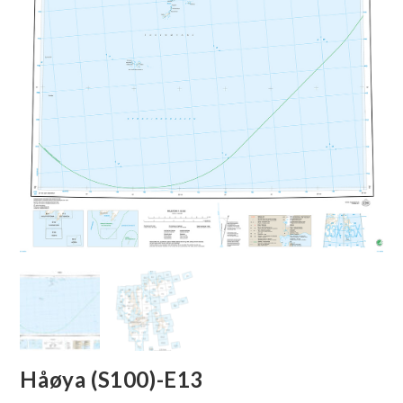
🔍
Håøya (S100)-E13