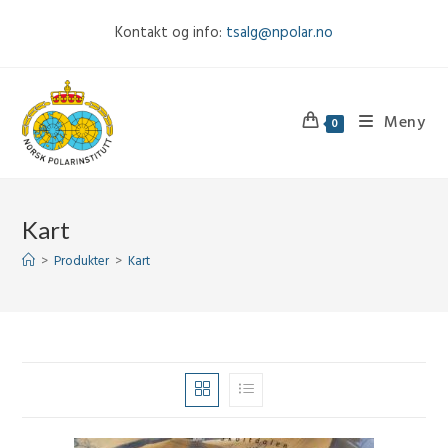
Skip
Kontakt og info:
tsalg@npolar.no
to
content
Meny
0
Kart
>
Produkter
>
Kart