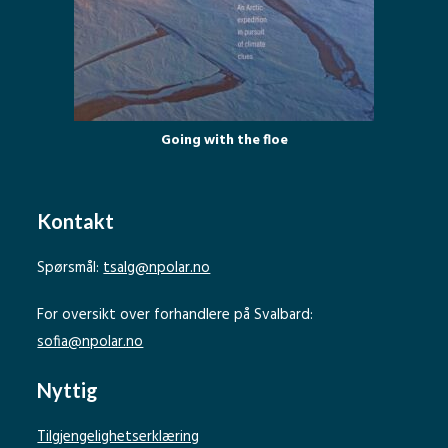
Going with the floe
Kontakt
Spørsmål:
tsalg@npolar.no
For oversikt over forhandlere på Svalbard:
sofia@npolar.no
Nyttig
Tilgjengelighetserklæring