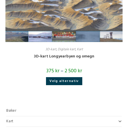
3D-kart
,
Digitale kart
,
Kart
3D-kart Longyearbyen og omegn
375
kr
–
2 500
kr
Dette
Velg alternativ
produktet
har
flere
varianter.
Alternativene
kan
velges
på
Bøker
produktsiden
Kart