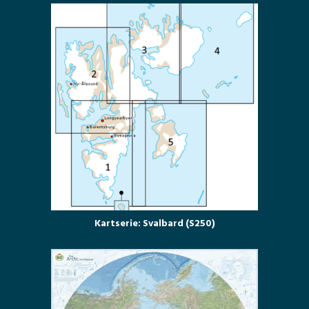
Kartserie: Svalbard (S250)