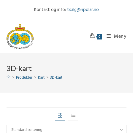
Skip
Kontakt og info:
tsalg@npolar.no
to
content
Meny
0
3D-kart
>
Produkter
>
Kart
>
3D-kart
Standard sortering