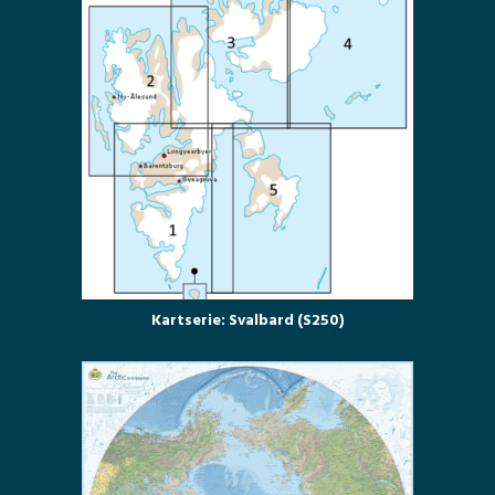
Kartserie: Svalbard (S250)