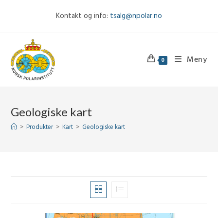
Skip
Kontakt og info:
tsalg@npolar.no
to
content
Meny
0
Geologiske kart
>
Produkter
>
Kart
>
Geologiske kart