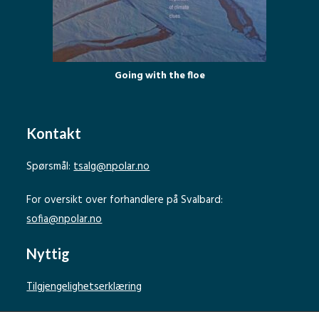
Going with the floe
Kontakt
Spørsmål:
tsalg@npolar.no
For oversikt over forhandlere på Svalbard:
sofia@npolar.no
Nyttig
Tilgjengelighetserklæring