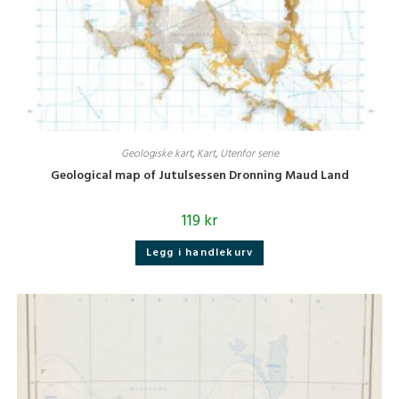
Geologiske kart
,
Kart
,
Utenfor serie
Geological map of Jutulsessen Dronning Maud Land
119
kr
Legg i handlekurv