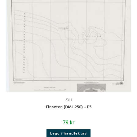
Kart
Einseten (DML 250) – P5
79
kr
Legg i handlekurv