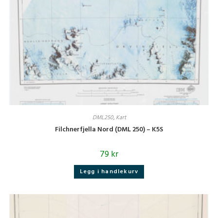
DML250
,
Kart
Filchnerfjella Nord (DML 250) – K5S
79
kr
Legg i handlekurv