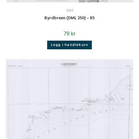
Kart
Byrdbreen (DML 250) – R5
79
kr
Legg i handlekurv