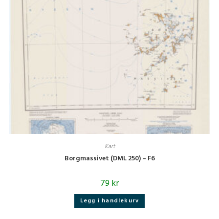
Kart
Borgmassivet (DML 250) – F6
79
kr
Legg i handlekurv