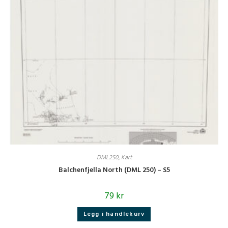
DML250
,
Kart
Balchenfjella North (DML 250) – S5
79
kr
Legg i handlekurv