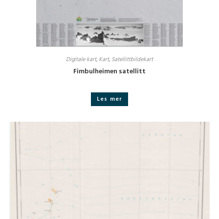
Digitale kart
,
Kart
,
Satellittbildekart
Fimbulheimen satellitt
Les mer