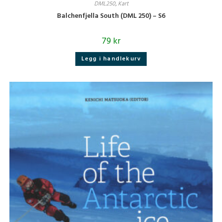
DML250
,
Kart
Balchenfjella South (DML 250) – S6
79
kr
Legg i handlekurv