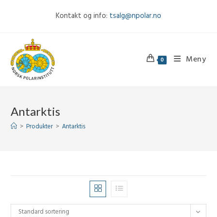
Skip
Kontakt og info:
tsalg@npolar.no
to
content
Meny
0
Antarktis
>
Produkter
>
Antarktis
Standard sortering