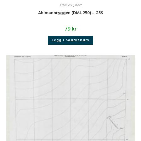
DML250
,
Kart
Ahlmannryggen (DML 250) – G5S
79
kr
Legg i handlekurv