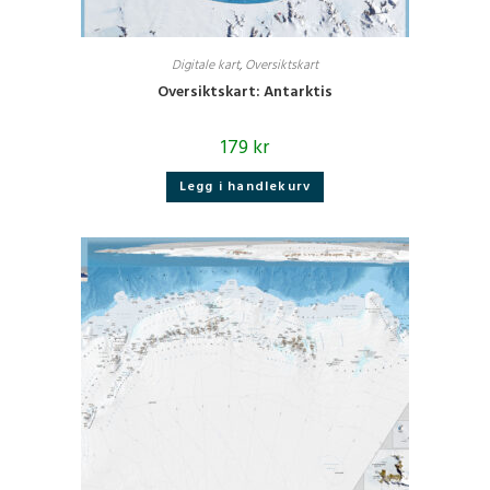
Digitale kart
,
Oversiktskart
Oversiktskart: Antarktis
179
kr
Legg i handlekurv