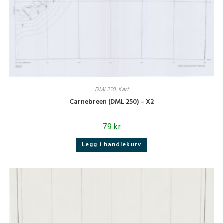
DML250
,
Kart
Carnebreen (DML 250) – X2
79
kr
Legg i handlekurv