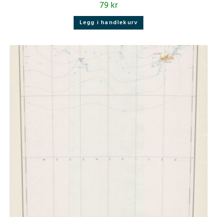
79
kr
Legg i handlekurv