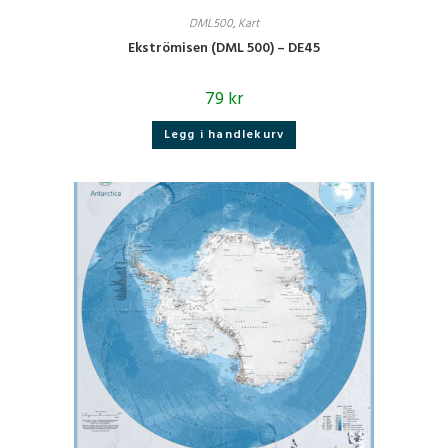
DML500
,
Kart
Ekströmisen (DML 500) – DE45
79
kr
Legg i handlekurv