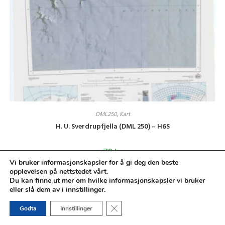
DML250
,
Kart
H. U. Sverdrupfjella (DML 250) – H6S
79
kr
Vi bruker informasjonskapsler for å gi deg den beste
Legg i handlekurv
opplevelsen på nettstedet vårt.
Du kan finne ut mer om hvilke informasjonskapsler vi bruker
eller slå dem av i innstillinger.
1
2
3
4
Lukk GDPR Infokapsel-banner
Godta
Innstillinger