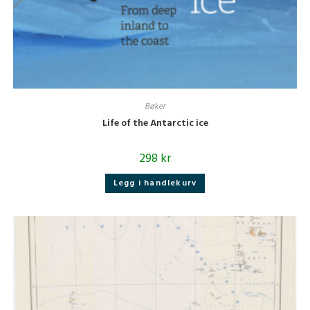
Bøker
Life of the Antarctic ice
298
kr
Legg i handlekurv