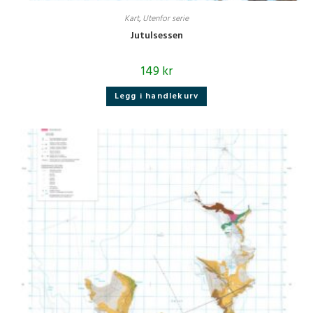
Kart
,
Utenfor serie
Jutulsessen
149
kr
Legg i handlekurv