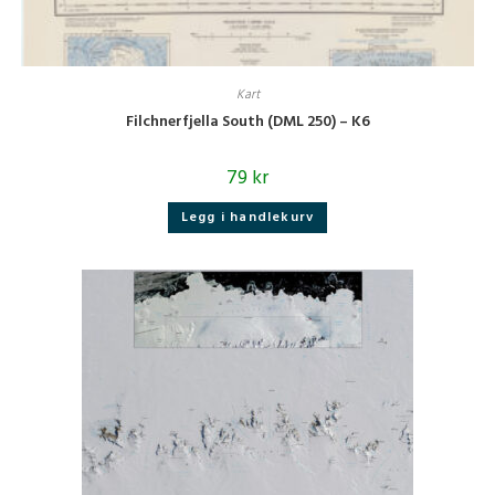
Kart
Filchnerfjella South (DML 250) – K6
79
kr
Legg i handlekurv