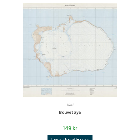
Kart
Bouvetøya
149
kr
Legg i handlekurv