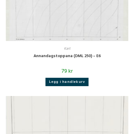
Kart
Annandagstoppana (DML 250) – E6
79
kr
Legg i handlekurv