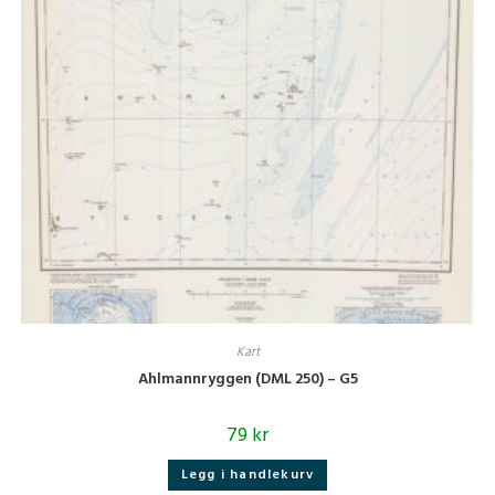
Kart
Ahlmannryggen (DML 250) – G5
79
kr
Legg i handlekurv