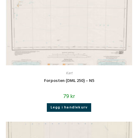
Kart
Forposten (DML 250) – N5
79
kr
Legg i handlekurv