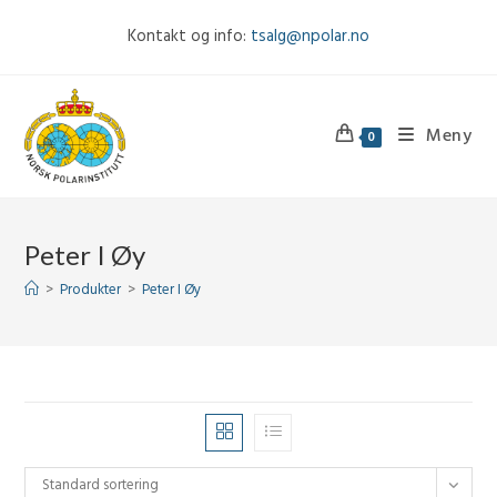
Skip
Kontakt og info:
tsalg@npolar.no
to
content
Meny
0
Peter I Øy
>
Produkter
>
Peter I Øy
Standard sortering