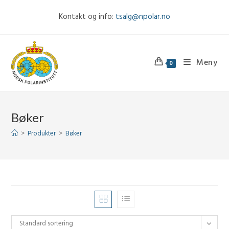
Skip
Kontakt og info:
tsalg@npolar.no
to
content
Meny
0
Bøker
>
Produkter
>
Bøker
Standard sortering