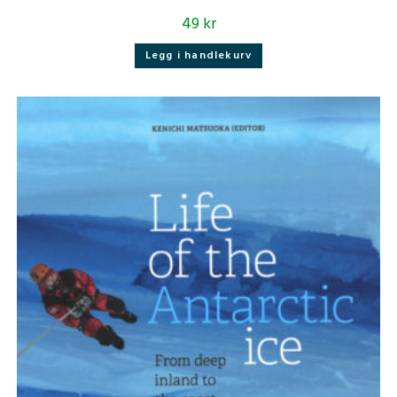
49
kr
Legg i handlekurv