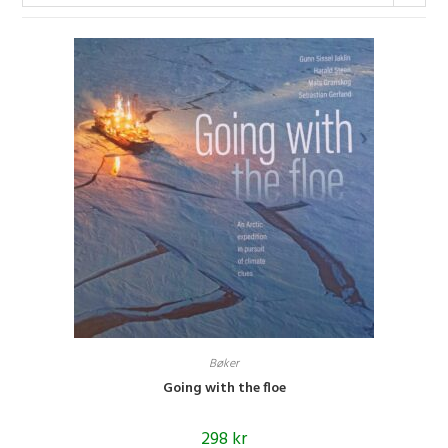
Bøker
Going with the floe
298
kr