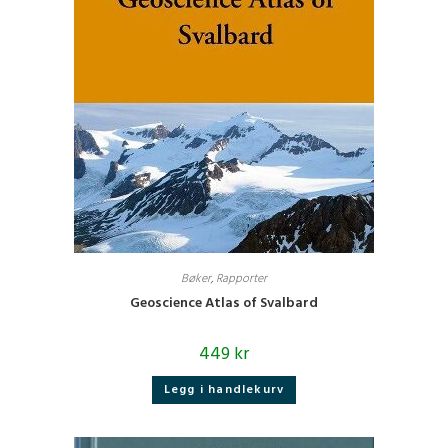
Bøker
,
Rapporter
Geoscience Atlas of Svalbard
449
kr
Legg i handlekurv