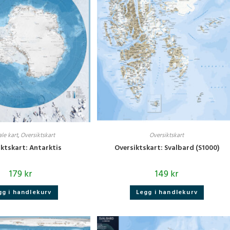
ale kart
,
Oversiktskart
Oversiktskart
iktskart: Antarktis
Oversiktskart: Svalbard (S1000)
179
kr
149
kr
gg i handlekurv
Legg i handlekurv