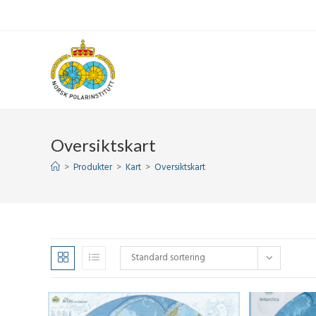
Skip
to
content
Oversiktskart
>
Produkter
>
Kart
>
Oversiktskart
Standard sortering