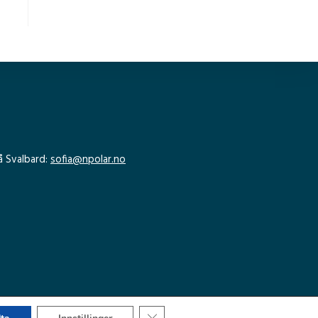
å Svalbard:
sofia@npolar.no
Lukk GDPR Infokapsel-banner