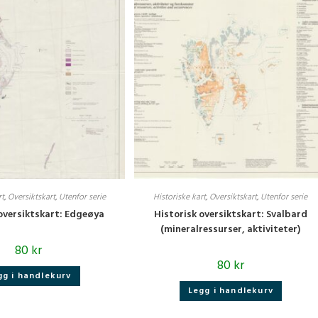
rt
,
Oversiktskart
,
Utenfor serie
Historiske kart
,
Oversiktskart
,
Utenfor serie
 oversiktskart: Edgeøya
Historisk oversiktskart: Svalbard
(mineralressurser, aktiviteter)
80
kr
80
kr
gg i handlekurv
Legg i handlekurv