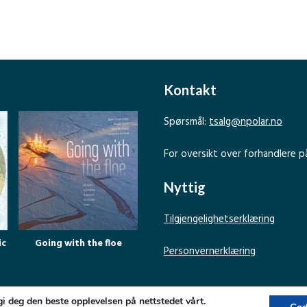
Kontakt
Spørsmål:
tsalg@npolar.no
For oversikt over forhandlere p
Nyttig
Tilgjengelighetserklæring
ic
Going with the floe
Personvernerklæring
gi deg den beste opplevelsen på nettstedet vårt.