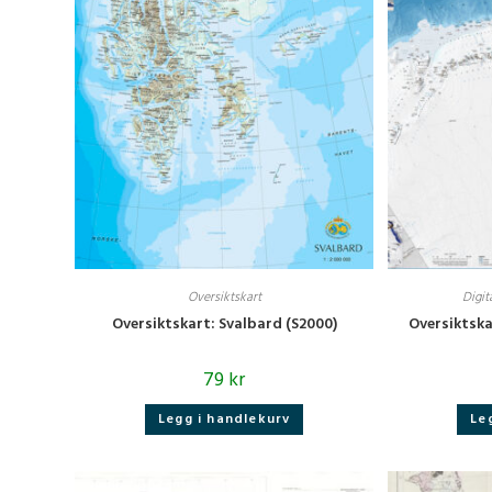
kan
velges
på
produktsiden
Oversiktskart
Digit
Oversiktskart: Svalbard (S2000)
Oversiktsk
79
kr
Legg i handlekurv
Le