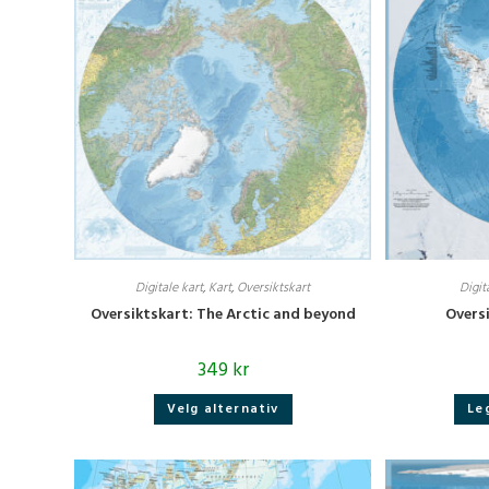
Digitale kart
,
Kart
,
Oversiktskart
Digit
Oversiktskart: The Arctic and beyond
Overs
349
kr
Dette
Velg alternativ
Le
produktet
har
flere
varianter.
Alternativene