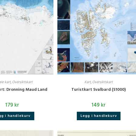
ale kart
,
Oversiktskart
Kart
,
Oversiktskart
art: Dronning Maud Land
Turistkart Svalbard (S1000)
179
kr
149
kr
gg i handlekurv
Legg i handlekurv