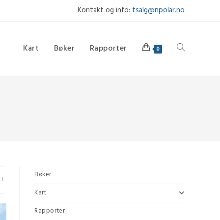
Kontakt og info:
tsalg@npolar.no
Kart
Bøker
Rapporter
Toggle
0
website
search
Bøker
LL
Kart
Rapporter