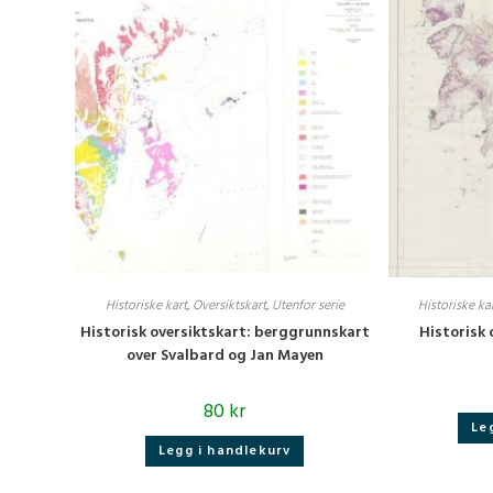
Historiske kart
,
Oversiktskart
,
Utenfor serie
Historiske ka
Historisk oversiktskart: berggrunnskart
Historisk
over Svalbard og Jan Mayen
80
kr
Le
Legg i handlekurv