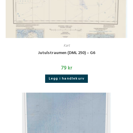
Kart
Jutulstraumen (DML 250) – G6
79
kr
Legg i handlekurv