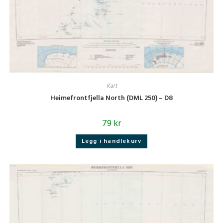
Kart
Heimefrontfjella North (DML 250) – D8
79
kr
Legg i handlekurv