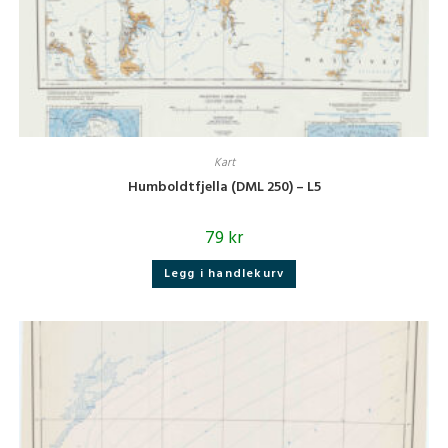
Kart
Humboldtfjella (DML 250) – L5
79
kr
Legg i handlekurv