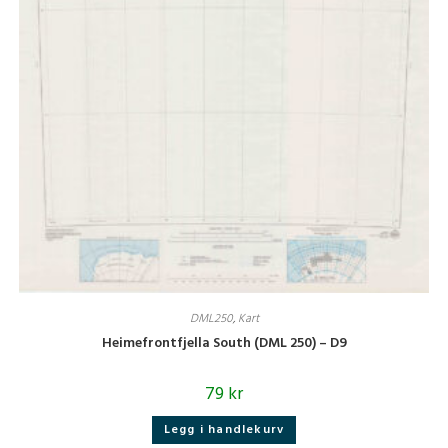
DML250
,
Kart
Heimefrontfjella South (DML 250) – D9
79
kr
Legg i handlekurv