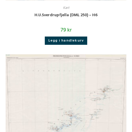
Kart
H.U.Sverdrupfjella (DML 250) – H6
79
kr
Legg i handlekurv