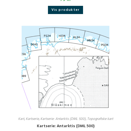
Vis produkter
Kart
,
Kartserie
,
Kartserie: Antarktis (DML 500)
,
Topografiske kart
Kartserie: Antarktis (DML 500)