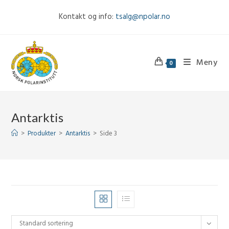
Skip
Kontakt og info:
tsalg@npolar.no
to
content
Meny
0
Antarktis
>
Produkter
>
Antarktis
>
Side 3
Standard sortering