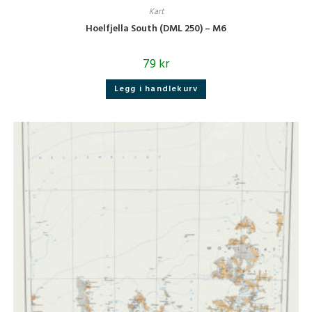
Kart
Hoelfjella South (DML 250) – M6
79
kr
Legg i handlekurv