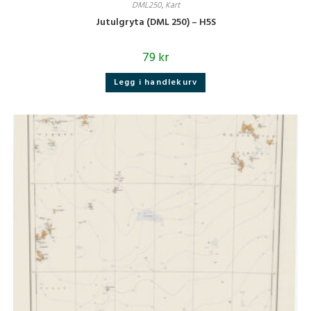
DML250
,
Kart
Jutulgryta (DML 250) – H5S
79
kr
Legg i handlekurv