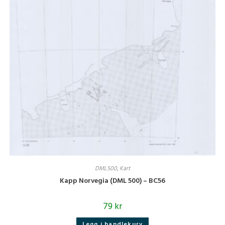
DML500
,
Kart
Kapp Norvegia (DML 500) – BC56
79
kr
Legg i handlekurv