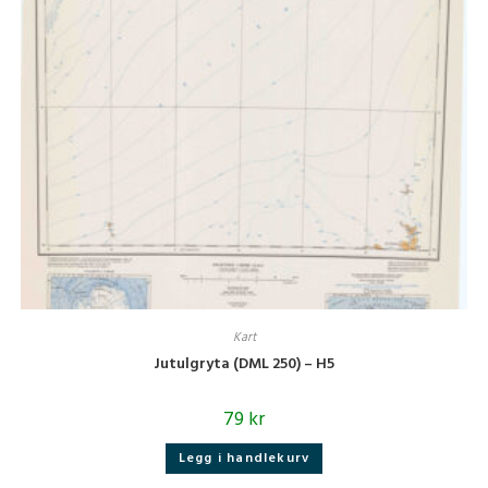
Kart
Jutulgryta (DML 250) – H5
79
kr
Legg i handlekurv