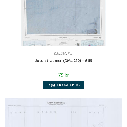
DML250
,
Kart
Jutulstraumen (DML 250) – G6S
79
kr
Legg i handlekurv