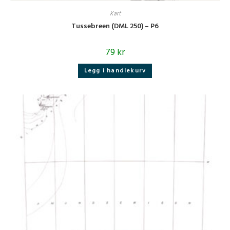
Kart
Tussebreen (DML 250) – P6
79
kr
Legg i handlekurv