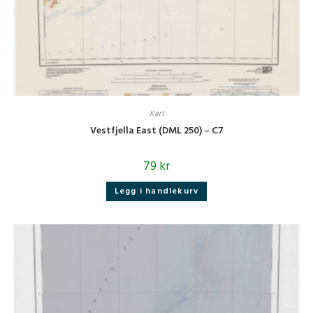
Kart
Vestfjella East (DML 250) – C7
79
kr
Legg i handlekurv