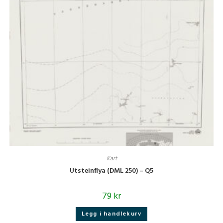
Kart
Utsteinflya (DML 250) – Q5
79
kr
Legg i handlekurv