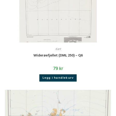
Kart
Widerøefjellet (DML 250) – Q6
79
kr
Legg i handlekurv