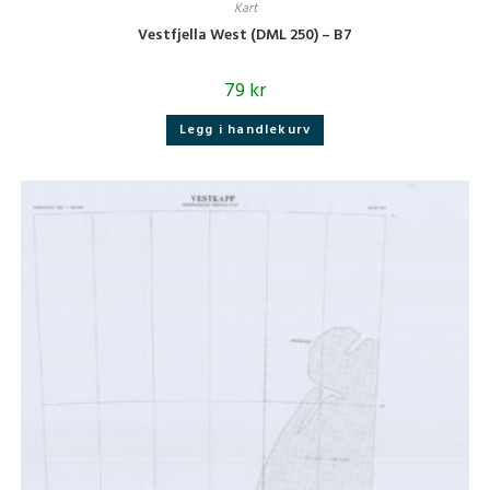
Kart
Vestfjella West (DML 250) – B7
79
kr
Legg i handlekurv