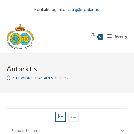
Skip
Kontakt og info:
tsalg@npolar.no
to
content
Meny
0
Antarktis
>
Produkter
>
Antarktis
>
Side 7
Standard sortering