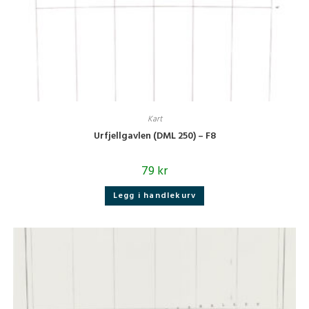
Kart
Urfjellgavlen (DML 250) – F8
79
kr
Legg i handlekurv