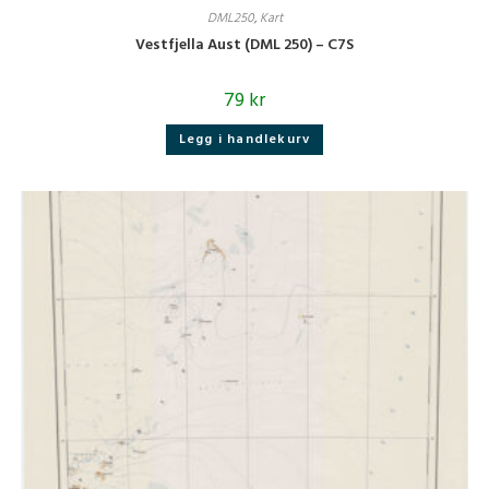
DML250
,
Kart
Vestfjella Aust (DML 250) – C7S
79
kr
Legg i handlekurv