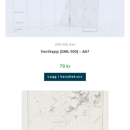
DML500
,
Kart
Vestkapp (DML 500) – A67
79
kr
Legg i handlekurv