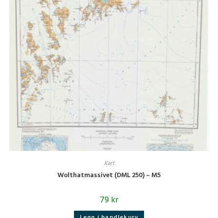
Kart
Wolthatmassivet (DML 250) – M5
79
kr
Legg i handlekurv