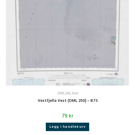
DML250
,
Kart
Vestfjella Vest (DML 250) – B7S
79
kr
Legg i handlekurv