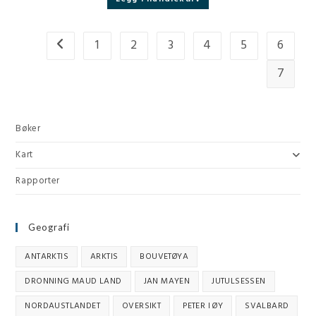
1
2
3
4
5
6
7
Bøker
Kart
Rapporter
Geografi
ANTARKTIS
ARKTIS
BOUVETØYA
DRONNING MAUD LAND
JAN MAYEN
JUTULSESSEN
NORDAUSTLANDET
OVERSIKT
PETER I ØY
SVALBARD