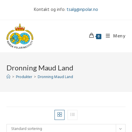
Skip
Kontakt og info:
tsalg@npolar.no
to
content
Meny
0
Dronning Maud Land
>
Produkter
>
Dronning Maud Land
Standard sortering