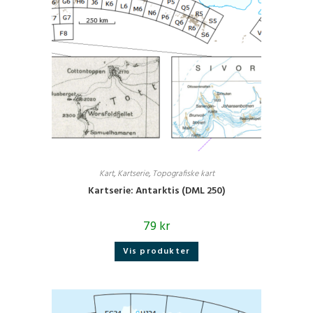
Kart
,
Kartserie
,
Topografiske kart
Kartserie: Antarktis (DML 250)
79
kr
Vis produkter