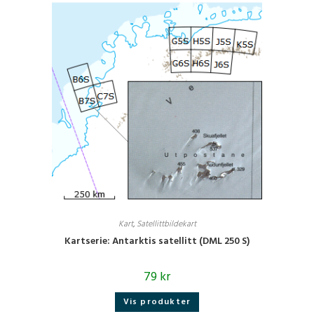
Kart
,
Satellittbildekart
Kartserie: Antarktis satellitt (DML 250 S)
79
kr
Vis produkter