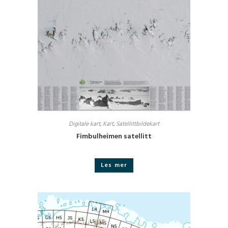
Digitale kart
,
Kart
,
Satellittbildekart
Fimbulheimen satellitt
Les mer