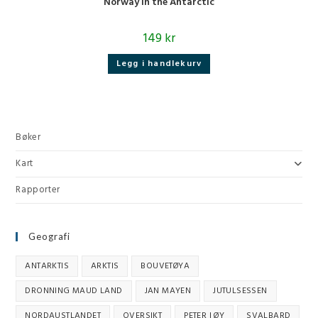
Norway in the Antarctic
149
kr
Legg i handlekurv
Bøker
Kart
Rapporter
Geografi
ANTARKTIS
ARKTIS
BOUVETØYA
DRONNING MAUD LAND
JAN MAYEN
JUTULSESSEN
NORDAUSTLANDET
OVERSIKT
PETER I ØY
SVALBARD