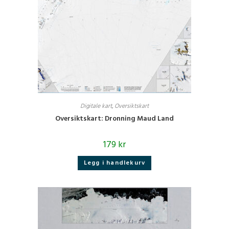
Digitale kart
,
Oversiktskart
Oversiktskart: Dronning Maud Land
179
kr
Legg i handlekurv