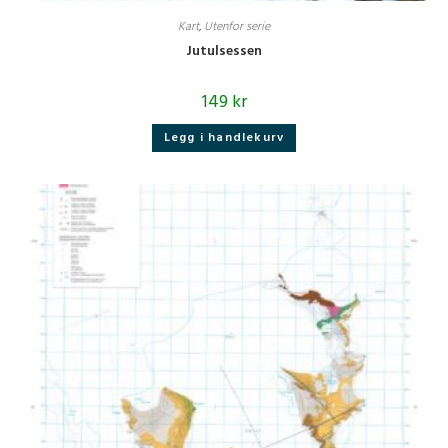
Kart
,
Utenfor serie
Jutulsessen
149
kr
Legg i handlekurv