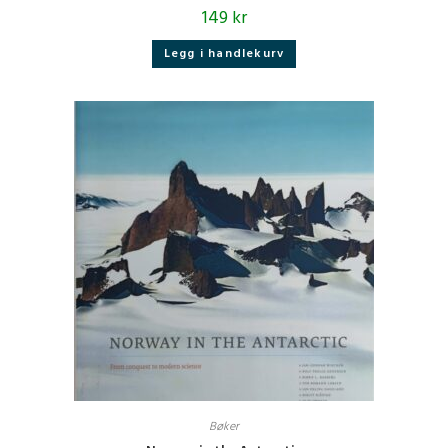
149
kr
Legg i handlekurv
Bøker