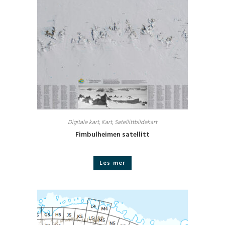
Digitale kart
,
Kart
,
Satellittbildekart
Fimbulheimen satellitt
Les mer