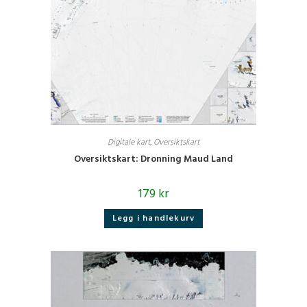
Digitale kart
,
Oversiktskart
Oversiktskart: Dronning Maud Land
179
kr
Legg i handlekurv