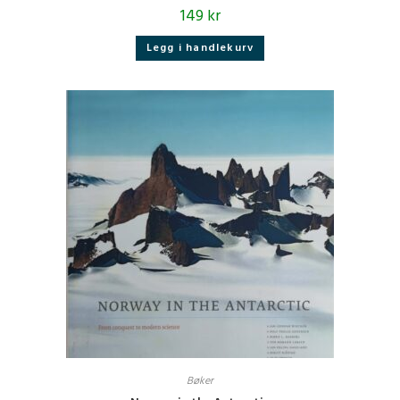
149
kr
Legg i handlekurv
Bøker