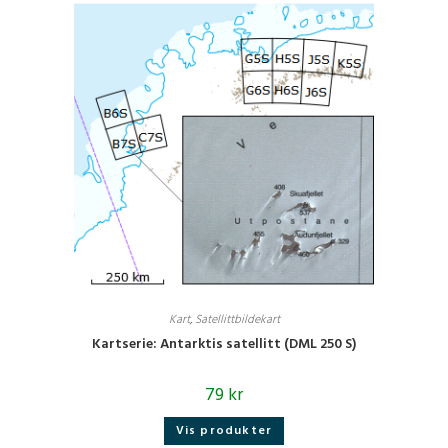
Kart
,
Satellittbildekart
Kartserie: Antarktis satellitt (DML 250 S)
79
kr
Vis produkter