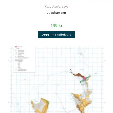
Kart
,
Utenfor serie
Jutulsessen
149
kr
Legg i handlekurv