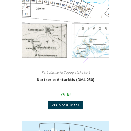
Kart
,
Kartserie
,
Topografiske kart
Kartserie: Antarktis (DML 250)
79
kr
Vis produkter