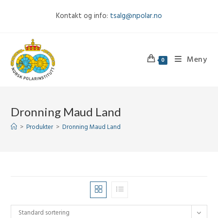
Skip
Kontakt og info:
tsalg@npolar.no
to
content
Meny
0
Dronning Maud Land
>
Produkter
>
Dronning Maud Land
Standard sortering