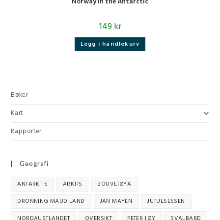
Norway in the Antarctic
149
kr
Legg i handlekurv
Bøker
Kart
Rapporter
Geografi
ANTARKTIS
ARKTIS
BOUVETØYA
DRONNING MAUD LAND
JAN MAYEN
JUTULSESSEN
NORDAUSTLANDET
OVERSIKT
PETER I ØY
SVALBARD